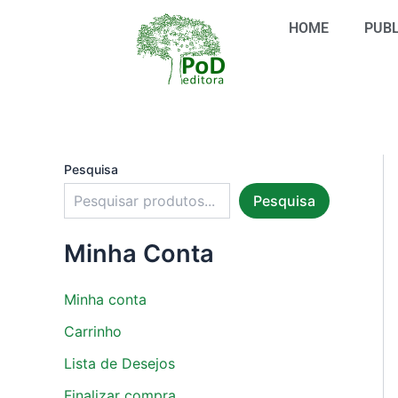
S
Ir
e
HOME
PUBL
para
l
o
e
conteúdo
c
i
o
n
e
u
Pesquisa
m
Pesquisa
a
c
a
Minha Conta
t
e
g
Minha conta
o
r
Carrinho
i
Lista de Desejos
a
Finalizar compra