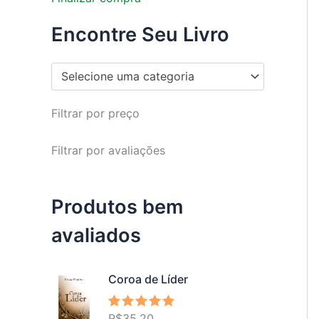
Encontre Seu Livro
Selecione uma categoria
Filtrar por preço
Filtrar por avaliações
Produtos bem
avaliados
Coroa de Líder
R$
35,20
Avaliação