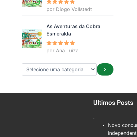
por Diogo Vollstedt
Avaliação
5
de 5
As Aventuras da Cobra
Esmeralda
por Ana Luiza
Avaliação
5
de 5
Ultimos Posts
.
Novo concur
independente