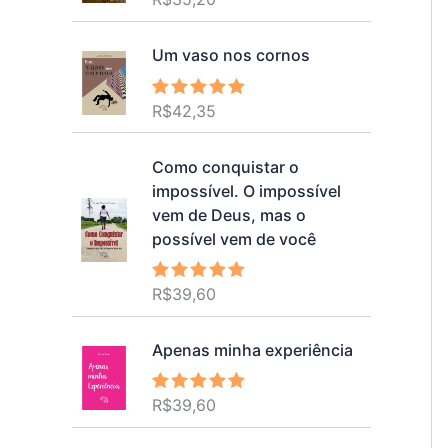
5.00
de 5
Um vaso nos cornos
R$
42,35
Avaliação
5.00
de 5
Como conquistar o
impossível. O impossível
vem de Deus, mas o
possível vem de você
R$
39,60
Avaliação
5.00
de 5
Apenas minha experiência
R$
39,60
Avaliação
5.00
de 5