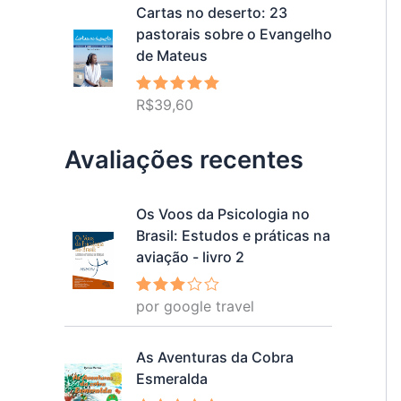
Cartas no deserto: 23
pastorais sobre o Evangelho
de Mateus
R$
39,60
Avaliação
5.00
de 5
Avaliações recentes
Os Voos da Psicologia no
Brasil: Estudos e práticas na
aviação - livro 2
por google travel
Avalia
ção
3
de 5
As Aventuras da Cobra
Esmeralda