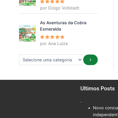
por Diogo Vollstedt
Avaliação
5
de 5
As Aventuras da Cobra
Esmeralda
por Ana Luiza
Avaliação
5
de 5
Ultimos Posts
.
Novo concur
independente