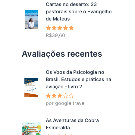
Cartas no deserto: 23
pastorais sobre o Evangelho
de Mateus
R$
39,60
Avaliação
5.00
de 5
Avaliações recentes
Os Voos da Psicologia no
Brasil: Estudos e práticas na
aviação - livro 2
por google travel
Avalia
ção
3
de 5
As Aventuras da Cobra
Esmeralda