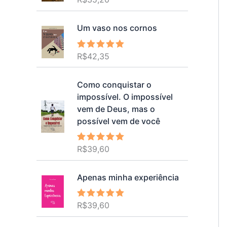
5.00
de 5
Um vaso nos cornos
R$
42,35
Avaliação
5.00
de 5
Como conquistar o
impossível. O impossível
vem de Deus, mas o
possível vem de você
R$
39,60
Avaliação
5.00
de 5
Apenas minha experiência
R$
39,60
Avaliação
5.00
de 5