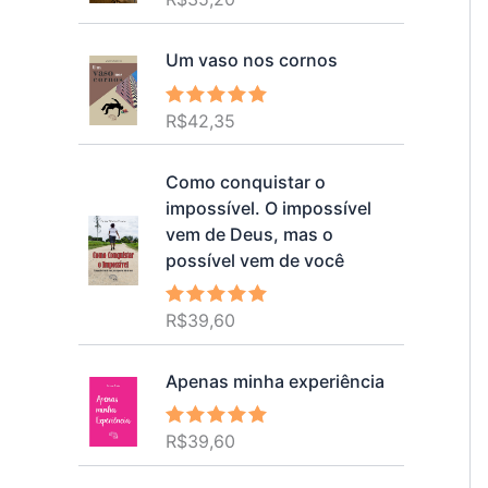
5.00
de 5
Um vaso nos cornos
R$
42,35
Avaliação
5.00
de 5
Como conquistar o
impossível. O impossível
vem de Deus, mas o
possível vem de você
R$
39,60
Avaliação
5.00
de 5
Apenas minha experiência
R$
39,60
Avaliação
5.00
de 5