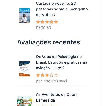
Cartas no deserto: 23
pastorais sobre o Evangelho
de Mateus
R$
39,60
Avaliação
5.00
de 5
Avaliações recentes
Os Voos da Psicologia no
Brasil: Estudos e práticas na
aviação - livro 2
por google travel
Avalia
ção
3
de 5
As Aventuras da Cobra
Esmeralda