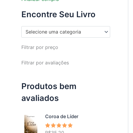
Encontre Seu Livro
Selecione uma categoria
Filtrar por preço
Filtrar por avaliações
Produtos bem
avaliados
Coroa de Líder
R$
35,20
Avaliação