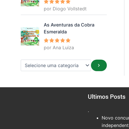
por Diogo Vollstedt
Avaliação
5
de 5
As Aventuras da Cobra
Esmeralda
por Ana Luiza
Avaliação
5
de 5
Ultimos Posts
.
Novo concur
independente