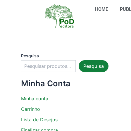
S
Ir
e
HOME
PUBL
para
l
o
e
conteúdo
c
i
o
n
e
u
Pesquisa
m
Pesquisa
a
c
a
Minha Conta
t
e
g
Minha conta
o
r
Carrinho
i
Lista de Desejos
a
Finalizar compra