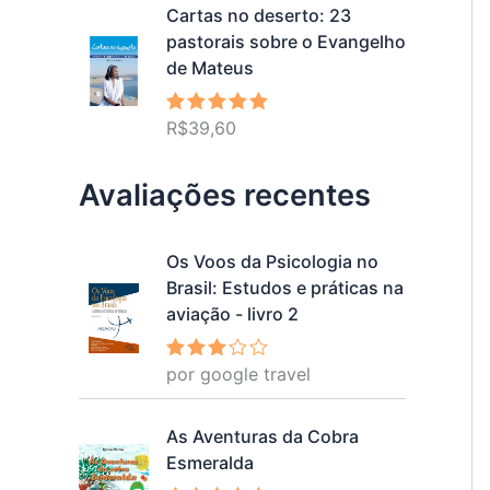
Cartas no deserto: 23
pastorais sobre o Evangelho
de Mateus
R$
39,60
Avaliação
5.00
de 5
Avaliações recentes
Os Voos da Psicologia no
Brasil: Estudos e práticas na
aviação - livro 2
por google travel
Avalia
ção
3
de 5
As Aventuras da Cobra
Esmeralda