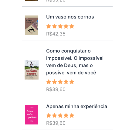
5.00
de 5
Um vaso nos cornos
R$
42,35
Avaliação
5.00
de 5
Como conquistar o
impossível. O impossível
vem de Deus, mas o
possível vem de você
R$
39,60
Avaliação
5.00
de 5
Apenas minha experiência
R$
39,60
Avaliação
5.00
de 5