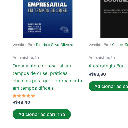
Vendido Por:
Fabricio Silva Oliveira
Vendido Por:
Cleber_
Administração
Administração
Orçamento empresarial em
A estratégia Bour
tempos de crise: práticas
R$
63,80
eficazes para gerir o orçamento
Adicionar ao ca
em tempos difíceis
Avaliação
R$
48,40
5.00
de 5
Adicionar ao carrinho