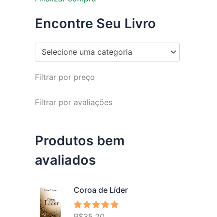
Encontre Seu Livro
Selecione uma categoria
Filtrar por preço
Filtrar por avaliações
Produtos bem
avaliados
Coroa de Líder
R$
35,20
Avaliação