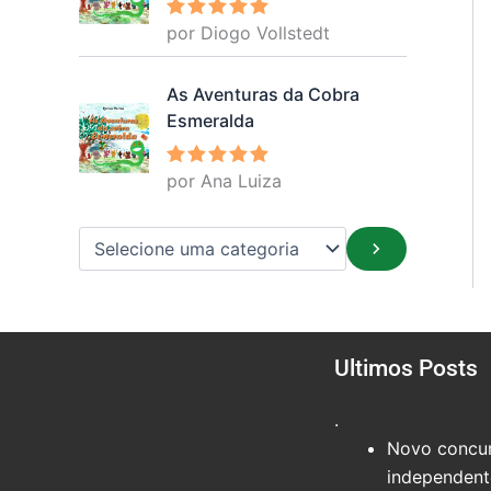
por Diogo Vollstedt
Avaliação
5
de 5
As Aventuras da Cobra
Esmeralda
por Ana Luiza
Avaliação
5
de 5
Ultimos Posts
.
Novo concur
independente