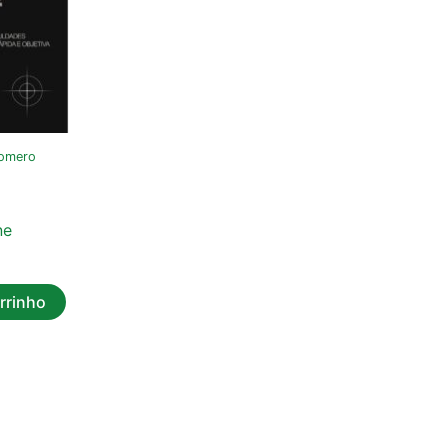
Romero
ne
rrinho