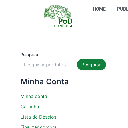
S
Ir
e
HOME
PUBL
para
l
o
e
conteúdo
c
i
o
n
e
u
Pesquisa
m
Pesquisa
a
c
a
Minha Conta
t
e
g
Minha conta
o
r
Carrinho
i
Lista de Desejos
a
Finalizar compra