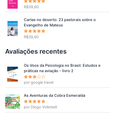
R$
39,60
Avaliação
5.00
de 5
Cartas no deserto: 23 pastorais sobre o
Evangelho de Mateus
R$
39,60
Avaliação
5.00
de 5
Avaliações recentes
Os Voos da Psicologia no Brasil: Estudos e
práticas na aviação - livro 2
por google travel
Avalia
ção
3
de 5
As Aventuras da Cobra Esmeralda
por Diogo Vollstedt
Avaliação
5
de 5