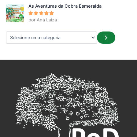
As Aventuras da Cobra Esmeralda
por Ana Luiza
Avaliação
5
de 5