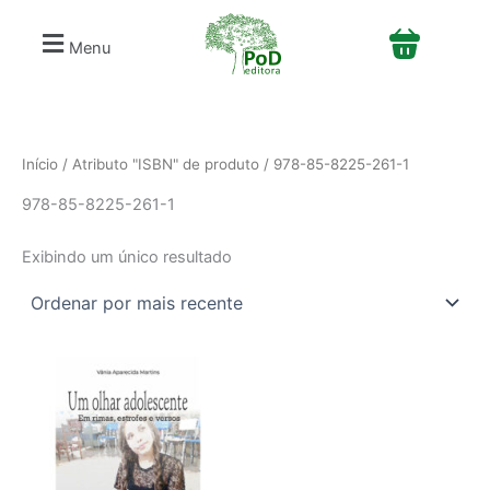
S
Ir
e
para
Menu
l
o
e
conteúdo
c
i
o
n
Início
/ Atributo "ISBN" de produto / 978-85-8225-261-1
e
978-85-8225-261-1
u
m
a
Exibindo um único resultado
c
a
t
e
g
o
r
i
a