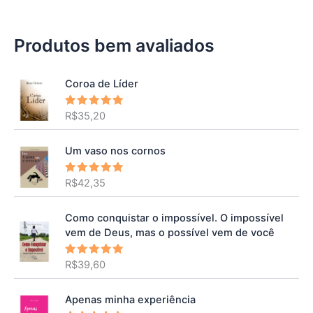
Produtos bem avaliados
Coroa de Líder
R$
35,20
Avaliação
5.00
de 5
Um vaso nos cornos
R$
42,35
Avaliação
5.00
de 5
Como conquistar o impossível. O impossível
vem de Deus, mas o possível vem de você
R$
39,60
Avaliação
5.00
de 5
Apenas minha experiência