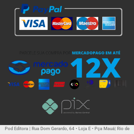
Pod Editora | Rua Dom Gerardo, 64 • Loja E • Pça Mauá| Rio de