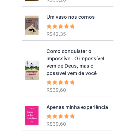
5.00
de 5
Um vaso nos cornos
R$
42,35
Avaliação
5.00
de 5
Como conquistar o
impossível. O impossível
vem de Deus, mas o
possível vem de você
R$
39,60
Avaliação
5.00
de 5
Apenas minha experiência
R$
39,60
Avaliação
5.00
de 5