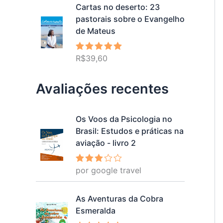
Cartas no deserto: 23
pastorais sobre o Evangelho
de Mateus
R$
39,60
Avaliação
5.00
de 5
Avaliações recentes
Os Voos da Psicologia no
Brasil: Estudos e práticas na
aviação - livro 2
por google travel
Avalia
ção
3
de 5
As Aventuras da Cobra
Esmeralda