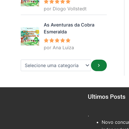
por Diogo Vollstedt
Avaliação
5
de 5
As Aventuras da Cobra
Esmeralda
por Ana Luiza
Avaliação
5
de 5
Ultimos Posts
.
Novo concur