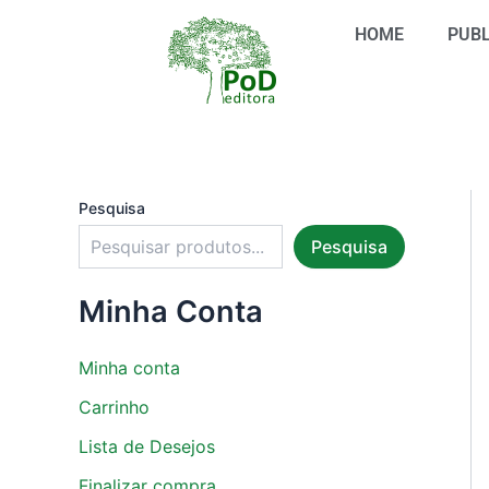
S
Ir
e
HOME
PUBL
para
l
o
e
conteúdo
c
i
o
n
e
u
Pesquisa
m
Pesquisa
a
c
a
Minha Conta
t
e
g
Minha conta
o
r
Carrinho
i
Lista de Desejos
a
Finalizar compra