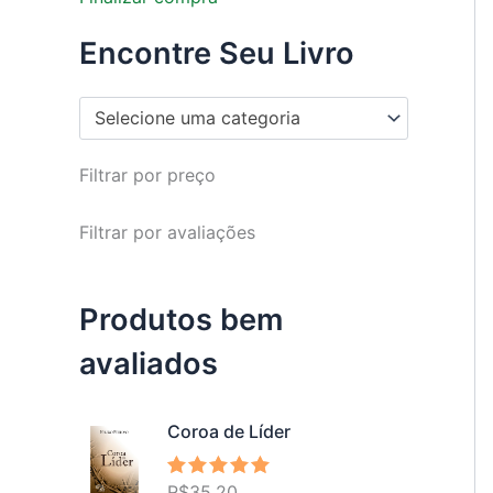
Encontre Seu Livro
Selecione uma categoria
Filtrar por preço
Filtrar por avaliações
Produtos bem
avaliados
Coroa de Líder
R$
35,20
Avaliação