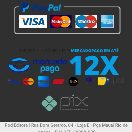
Pod Editora | Rua Dom Gerardo, 64 • Loja E • Pça Mauá| Rio de