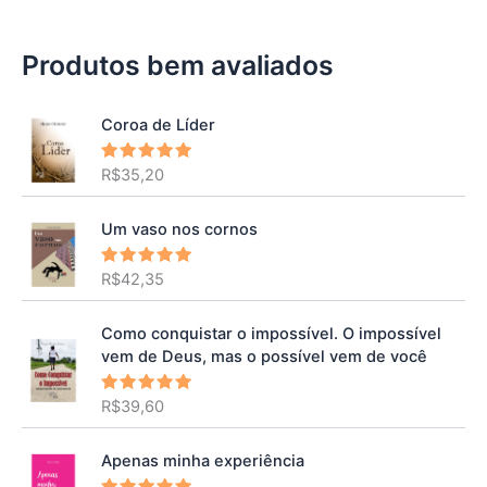
Produtos bem avaliados
Coroa de Líder
R$
35,20
Avaliação
5.00
de 5
Um vaso nos cornos
R$
42,35
Avaliação
5.00
de 5
Como conquistar o impossível. O impossível
vem de Deus, mas o possível vem de você
R$
39,60
Avaliação
5.00
de 5
Apenas minha experiência