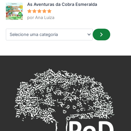
As Aventuras da Cobra Esmeralda
por Ana Luiza
Avaliação
5
de 5