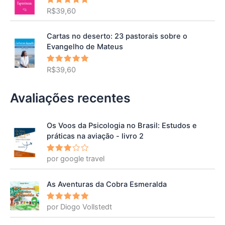
R$
39,60
Avaliação
5.00
de 5
Cartas no deserto: 23 pastorais sobre o
Evangelho de Mateus
R$
39,60
Avaliação
5.00
de 5
Avaliações recentes
Os Voos da Psicologia no Brasil: Estudos e
práticas na aviação - livro 2
por google travel
Avalia
ção
3
de 5
As Aventuras da Cobra Esmeralda
por Diogo Vollstedt
Avaliação
5
de 5