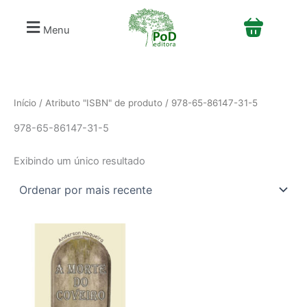
S
Ir
e
para
Menu
l
o
e
conteúdo
c
i
o
n
Início
/ Atributo "ISBN" de produto / 978-65-86147-31-5
e
978-65-86147-31-5
u
m
a
Exibindo um único resultado
c
a
t
e
g
o
r
i
a