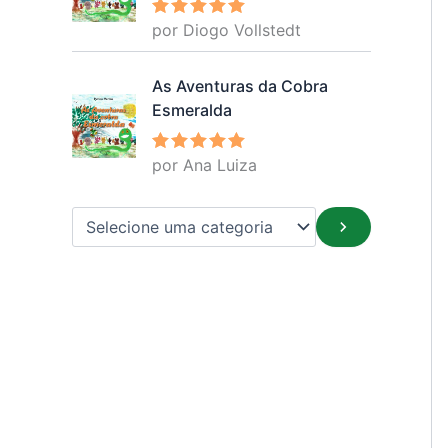
por Diogo Vollstedt
Avaliação
5
de 5
As Aventuras da Cobra
Esmeralda
por Ana Luiza
Avaliação
5
de 5