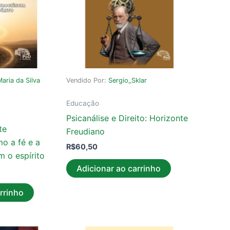
aria da Silva
Vendido Por:
Sergio_Sklar
Educação
Psicanálise e Direito: Horizonte
te
Freudiano
o a fé e a
R$
60,50
m o espírito
Adicionar ao carrinho
rrinho