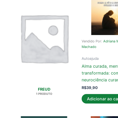
Vendido Por:
Adriana M
Machado
Autoajuda
Alma curada, men
transformada: com
neurociência cura
R$
39,90
FREUD
1 PRODUTO
Adicionar ao ca