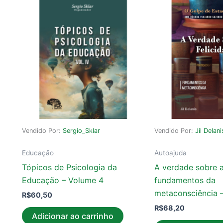
Vendido Por:
Sergio_Sklar
Vendido Por:
Jil Delani
Educação
Autoajuda
Tópicos de Psicologia da
A verdade sobre a
Educação – Volume 4
fundamentos da
metaconsciência – 
R$
60,50
R$
68,20
Adicionar ao carrinho