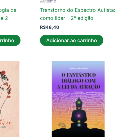
Autismo
ogia da
Transtorno do Espectro Autista:
me 2
como lidar – 2ª edição
R$
48,40
rrinho
Adicionar ao carrinho