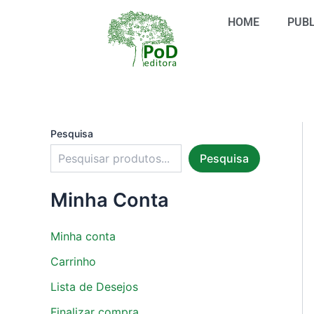
S
Ir
e
HOME
PUBL
para
l
o
e
conteúdo
c
i
o
n
e
u
Pesquisa
m
Pesquisa
a
c
a
Minha Conta
t
e
g
Minha conta
o
r
Carrinho
i
Lista de Desejos
a
Finalizar compra