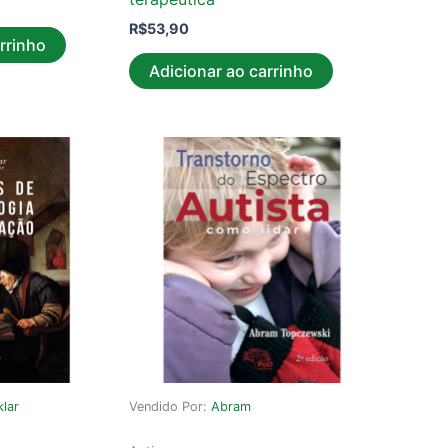
R$
53,90
rrinho
Adicionar ao carrinho
klar
Vendido Por:
Abram