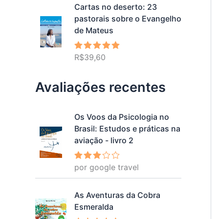
Cartas no deserto: 23
pastorais sobre o Evangelho
de Mateus
R$
39,60
Avaliação
5.00
de 5
Avaliações recentes
Os Voos da Psicologia no
Brasil: Estudos e práticas na
aviação - livro 2
por google travel
Avalia
ção
3
de 5
As Aventuras da Cobra
Esmeralda