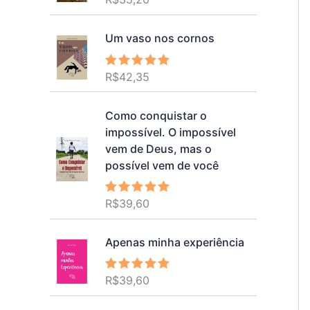
5.00
de 5
Um vaso nos cornos
R$
42,35
Avaliação
5.00
de 5
Como conquistar o
impossível. O impossível
vem de Deus, mas o
possível vem de você
R$
39,60
Avaliação
5.00
de 5
Apenas minha experiência
R$
39,60
Avaliação
5.00
de 5