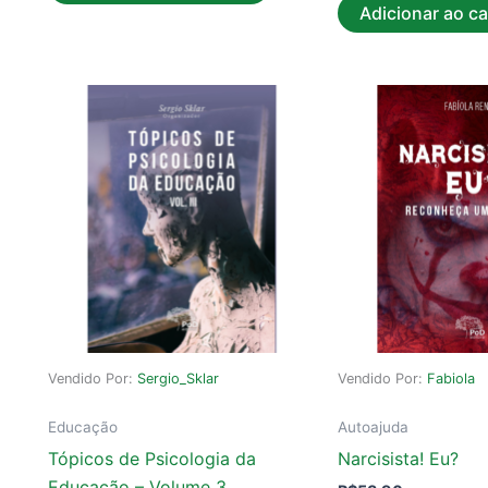
Adicionar ao ca
Vendido Por:
Sergio_Sklar
Vendido Por:
Fabiola
Educação
Autoajuda
Tópicos de Psicologia da
Narcisista! Eu?
Educação – Volume 3