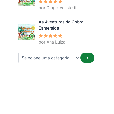
por Diogo Vollstedt
Avaliação
5
de 5
As Aventuras da Cobra
Esmeralda
por Ana Luiza
Avaliação
5
de 5