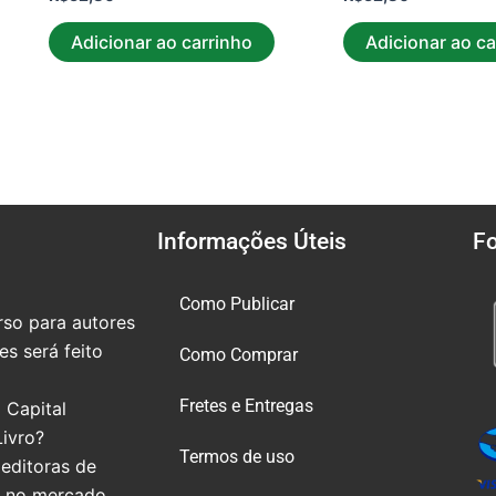
Adicionar ao carrinho
Adicionar ao ca
Informações Úteis
F
Como Publicar
so para autores
s será feito
Como Comprar
Fretes e Entregas
 Capital
Livro?
Termos de uso
editoras de
e no mercado