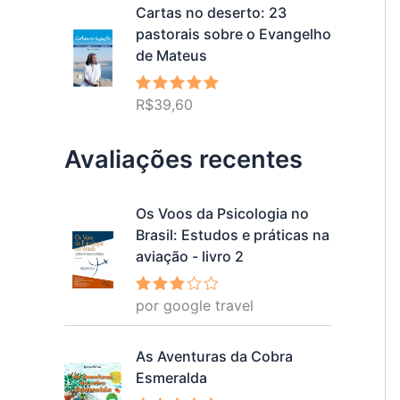
Cartas no deserto: 23
pastorais sobre o Evangelho
de Mateus
R$
39,60
Avaliação
5.00
de 5
Avaliações recentes
Os Voos da Psicologia no
Brasil: Estudos e práticas na
aviação - livro 2
por google travel
Avalia
ção
3
de 5
As Aventuras da Cobra
Esmeralda