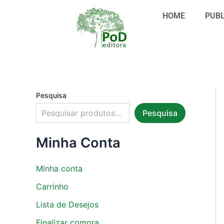
S
Ir
e
HOME
PUBL
para
l
o
e
conteúdo
c
i
o
n
e
u
Pesquisa
m
Pesquisa
a
c
a
Minha Conta
t
e
g
Minha conta
o
r
Carrinho
i
Lista de Desejos
a
Finalizar compra