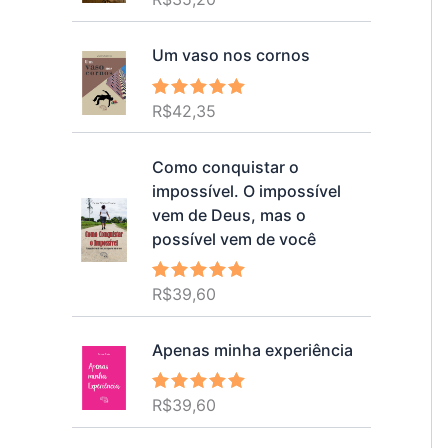
5.00
de 5
Um vaso nos cornos
R$
42,35
Avaliação
5.00
de 5
Como conquistar o
impossível. O impossível
vem de Deus, mas o
possível vem de você
R$
39,60
Avaliação
5.00
de 5
Apenas minha experiência
R$
39,60
Avaliação
5.00
de 5