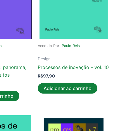
is
Vendido Por:
Paulo Reis
Design
 : panorama,
Processos de inovação – vol. 10
eitos
R$
97,90
Adicionar ao carrinho
rrinho