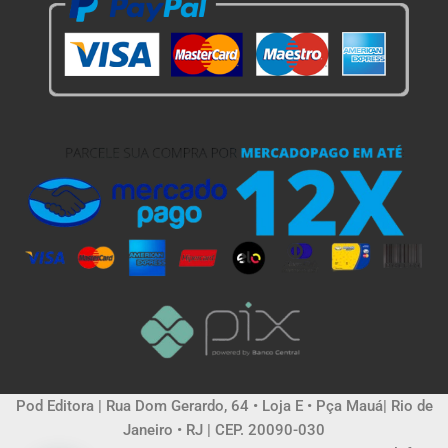
Pod Editora | Rua Dom Gerardo, 64 • Loja E • Pça Mauá| Rio de
Janeiro • RJ | CEP. 20090-030