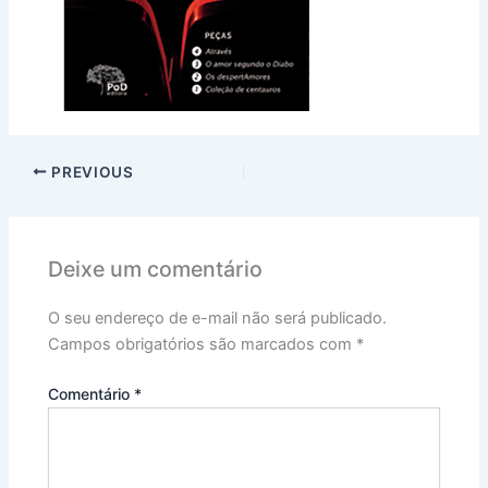
PREVIOUS
Deixe um comentário
O seu endereço de e-mail não será publicado.
Campos obrigatórios são marcados com
*
Comentário
*