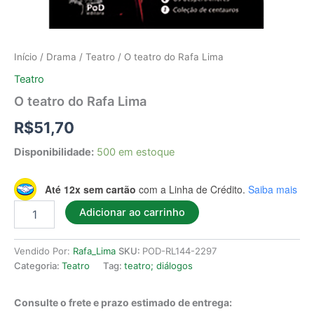
Início
/
Drama
/
Teatro
/ O teatro do Rafa Lima
Teatro
O teatro do Rafa Lima
R$
51,70
Disponibilidade:
500 em estoque
Até 12x sem cartão
com a Linha de Crédito.
Saiba mais
Adicionar ao carrinho
Vendido Por:
Rafa_Lima
SKU:
POD-RL144-2297
Categoria:
Teatro
Tag:
teatro; diálogos
Consulte o frete e prazo estimado de entrega: