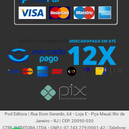
Pod Editora | Rua Dom Gerardo, 64 • Loja E • Pça Mauá| Rio de
Janeiro • RJ | CEP. 20090-030
CTRL C EDITORA LTDA • CNPJ: 07.743.279/0001-42 | Telefone: