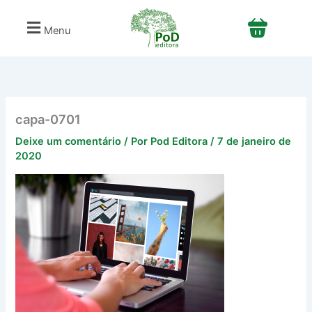
Ir
para
Menu
o
conteúdo
capa-0701
Deixe um comentário
/ Por
Pod Editora
/
7 de janeiro de
2020