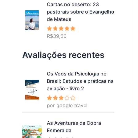
Cartas no deserto: 23
pastorais sobre o Evangelho
de Mateus
R$
39,60
Avaliação
5.00
de 5
Avaliações recentes
Os Voos da Psicologia no
Brasil: Estudos e práticas na
aviação - livro 2
por google travel
Avalia
ção
3
de 5
As Aventuras da Cobra
Esmeralda