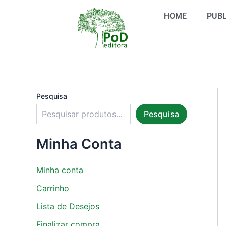
S
Ir
e
HOME
PUBL
para
l
o
e
conteúdo
c
i
o
n
e
u
Pesquisa
m
Pesquisa
a
c
a
Minha Conta
t
e
g
Minha conta
o
r
Carrinho
i
Lista de Desejos
a
Finalizar compra