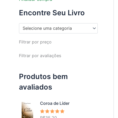
Encontre Seu Livro
Selecione uma categoria
Filtrar por preço
Filtrar por avaliações
Produtos bem
avaliados
Coroa de Líder
R$
35,20
Avaliação