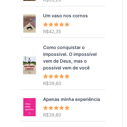
5.00
de 5
Um vaso nos cornos
R$
42,35
Avaliação
5.00
de 5
Como conquistar o
impossível. O impossível
vem de Deus, mas o
possível vem de você
R$
39,60
Avaliação
5.00
de 5
Apenas minha experiência
R$
39,60
Avaliação
5.00
de 5