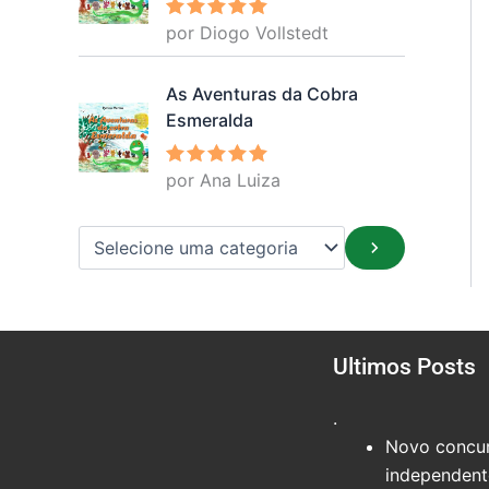
por Diogo Vollstedt
Avaliação
5
de 5
As Aventuras da Cobra
Esmeralda
por Ana Luiza
Avaliação
5
de 5
Ultimos Posts
.
Novo concur
independente