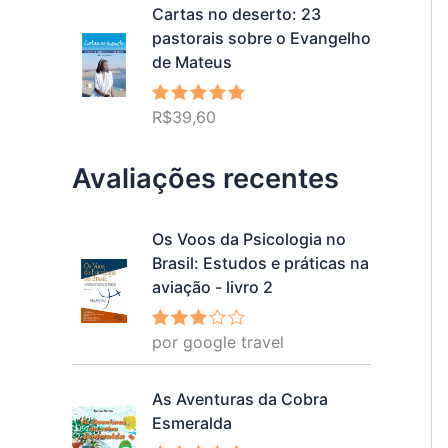
Cartas no deserto: 23
pastorais sobre o Evangelho
de Mateus
R$
39,60
Avaliação
5.00
de 5
Avaliações recentes
Os Voos da Psicologia no
Brasil: Estudos e práticas na
aviação - livro 2
por google travel
Avalia
ção
3
de 5
As Aventuras da Cobra
Esmeralda