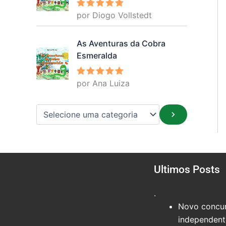
por Diogo Vollstedt
Avaliação
5
de 5
As Aventuras da Cobra
Esmeralda
por Ana Luiza
Avaliação
5
de 5
Ultimos Posts
.
Novo concur
independente