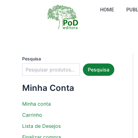
S
Ir
e
HOME
PUBL
para
l
o
e
conteúdo
c
i
o
n
e
u
Pesquisa
m
Pesquisa
a
c
a
Minha Conta
t
e
g
Minha conta
o
r
Carrinho
i
Lista de Desejos
a
Finalizar compra