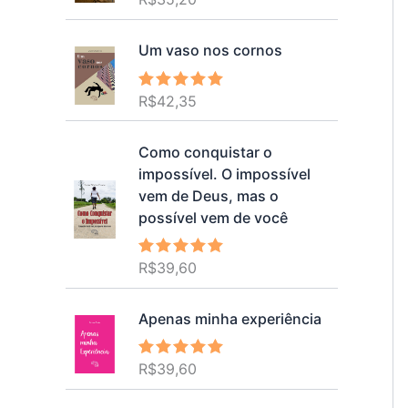
5.00
de 5
Um vaso nos cornos
R$
42,35
Avaliação
5.00
de 5
Como conquistar o
impossível. O impossível
vem de Deus, mas o
possível vem de você
R$
39,60
Avaliação
5.00
de 5
Apenas minha experiência
R$
39,60
Avaliação
5.00
de 5