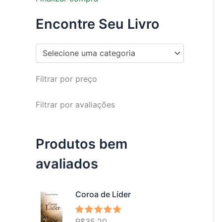
Encontre Seu Livro
Selecione uma categoria
Filtrar por preço
Filtrar por avaliações
Produtos bem
avaliados
Coroa de Líder
R$
35,20
Avaliação