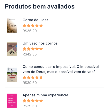
Produtos bem avaliados
Coroa de Líder
R$
35,20
Avaliação
5.00
de 5
Um vaso nos cornos
R$
42,35
Avaliação
5.00
de 5
Como conquistar o impossível. O impossível
vem de Deus, mas o possível vem de você
R$
39,60
Avaliação
5.00
de 5
Apenas minha experiência
R$
39,60
Avaliação