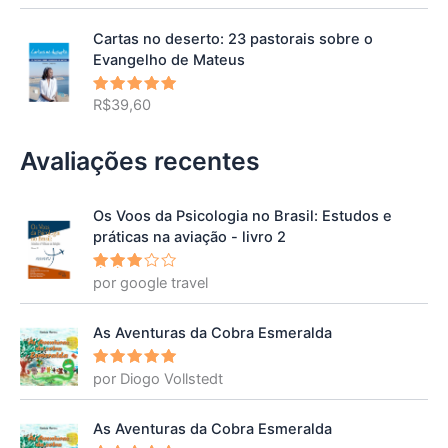
5.00
de 5
Cartas no deserto: 23 pastorais sobre o
Evangelho de Mateus
R$
39,60
Avaliação
5.00
de 5
Avaliações recentes
Os Voos da Psicologia no Brasil: Estudos e
práticas na aviação - livro 2
por google travel
Avalia
ção
3
de 5
As Aventuras da Cobra Esmeralda
por Diogo Vollstedt
Avaliação
5
de 5
As Aventuras da Cobra Esmeralda