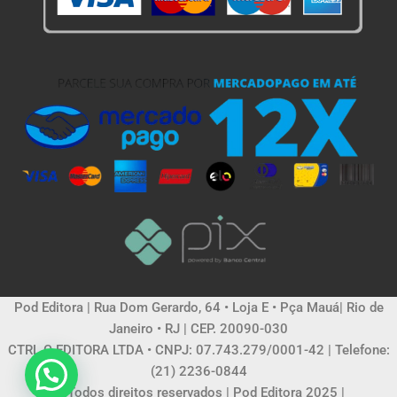
Pod Editora | Rua Dom Gerardo, 64 • Loja E • Pça Mauá| Rio de
Janeiro • RJ | CEP. 20090-030
CTRL C EDITORA LTDA • CNPJ: 07.743.279/0001-42 | Telefone:
(21) 2236-0844
© Todos direitos reservados | Pod Editora 2025 |