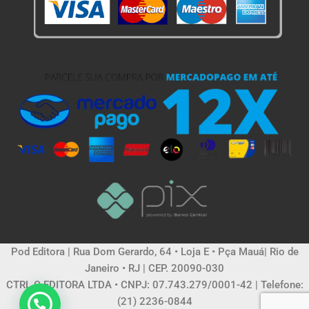
Pod Editora | Rua Dom Gerardo, 64 • Loja E • Pça Mauá| Rio de
Janeiro • RJ | CEP. 20090-030
CTRL C EDITORA LTDA • CNPJ: 07.743.279/0001-42 | Telefone:
(21) 2236-0844