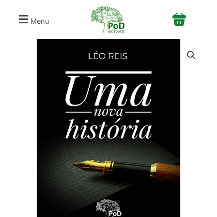
Ir
para
Menu
o
conteúdo
Uma
nova
história
quantidade