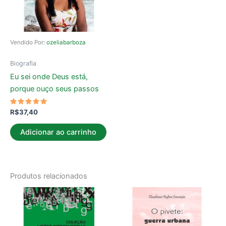
Vendido Por:
ozeliabarboza
Biografia
Eu sei onde Deus está,
porque ouço seus passos
Avaliação
R$
37,40
5.00
de 5
Adicionar ao carrinho
Produtos relacionados