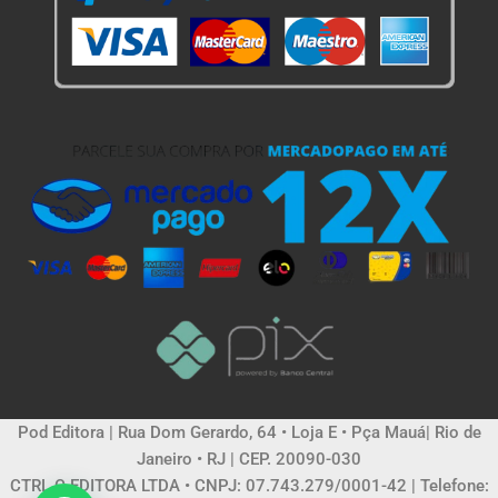
Pod Editora | Rua Dom Gerardo, 64 • Loja E • Pça Mauá| Rio de
Janeiro • RJ | CEP. 20090-030
CTRL C EDITORA LTDA • CNPJ: 07.743.279/0001-42 | Telefone: