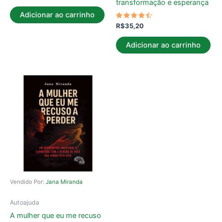
transformação e esperança
Adicionar ao carrinho
Avaliação
R$
35,20
4.25
de 5
Adicionar ao carrinho
Vendido Por:
Jana Miranda
Autoajuda
A mulher que eu me recuso