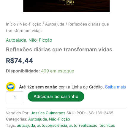
Início
/
Não-Ficção
/
Autoajuda
/ Reflexões diárias que
transformam vidas
Autoajuda
,
Não-Ficção
Reflexões diárias que transformam vidas
R$
74,44
Disponibilidade:
499 em estoque
Até 12x sem cartão
com a Linha de Crédito.
Saiba mais
Adicionar ao carrinho
Vendido Por:
Jessica Guimaraes
SKU:
POD-JSG-136-2465
Categorias:
Autoajuda
,
Não-Ficção
Tags:
autoajuda
,
autoconsciência
,
autorrealização
,
técnicas