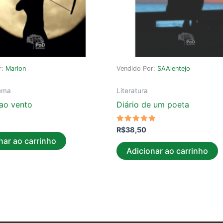
r:
Marlon
Vendido Por:
SAAlentejo
ema
Literatura
 ao vento
Diário de um poeta
Avaliação
R$
38,50
5.00
nar ao carrinho
de 5
Adicionar ao carrinho