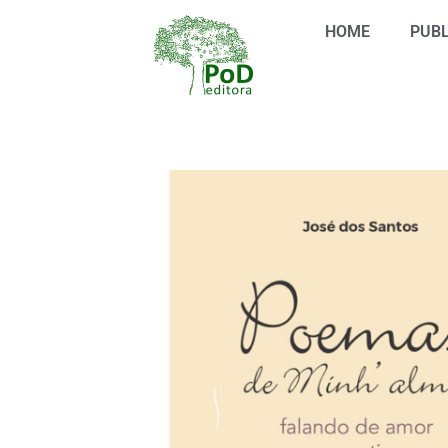
Ir
HOME
PUBL
para
o
conteúdo