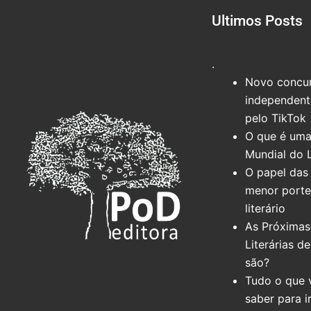
Ultimos Posts
.
Novo concur
independente
pelo TikTok
O que é uma
Mundial do 
O papel das 
menor port
literário
As Próximas
Literárias d
são?
Tudo o que 
saber para i