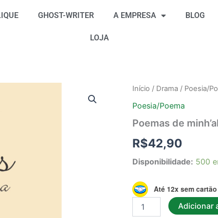
IQUE
GHOST-WRITER
A EMPRESA
BLOG
LOJA
Poemas
Início
/
Drama
/
Poesia/P
de
Poesia/Poema
minh'alma
quantidade
Poemas de minh’a
R$
42,90
Disponibilidade:
500 e
Até 12x sem cartão
Adicionar 