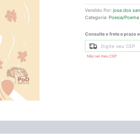
Vendido Por:
jose.dos sa
Categoria:
Poesia/Poema
Consulte o frete e prazo 
Não sei meu CEP
ÃO
Avaliações (0)