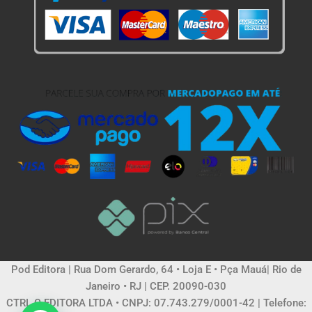
Pod Editora | Rua Dom Gerardo, 64 • Loja E • Pça Mauá| Rio de
Janeiro • RJ | CEP. 20090-030
CTRL C EDITORA LTDA • CNPJ: 07.743.279/0001-42 | Telefone: