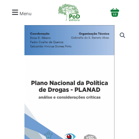
Ir
para
Menu
o
conteúdo
Plano
Nacional
da
Política
de
Drogas
-
PLANAD
quantidade