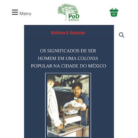
Ir
para
Menu
o
conteúdo
Os
significados
em
ser
homem
em
uma
colonia
popular
na
Cidade
do
México
quantidade