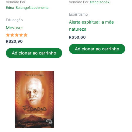
Vendido Por:
Vendido Por:
franciscoek
Edna_SolangeNascimento
Espiritismo
Educação
Alerta espiritual: a mãe
Mevaser
natureza
R$
50,60
Avaliação
R$
20,90
5.00
de 5
Adicionar ao carrinho
Adicionar ao carrinho