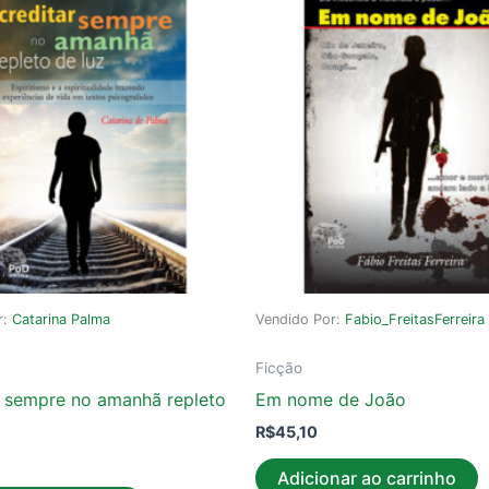
r:
Catarina Palma
Vendido Por:
Fabio_FreitasFerreira
Ficção
r sempre no amanhã repleto
Em nome de João
R$
45,10
Adicionar ao carrinho