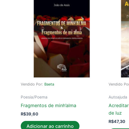
Vendido Por:
Baeta
Vendido Po
Poesia/Poema
Autoajuda
Fragmentos de minh’alma
Acredita
de luz
R$
39,60
R$
47,30
Adicionar ao carrinho