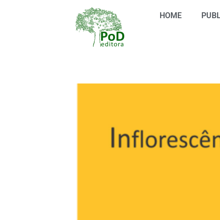
Ir
HOME
PUBL
para
o
conteúdo