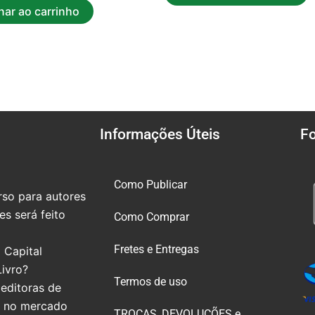
nar ao carrinho
Informações Úteis
F
Como Publicar
so para autores
s será feito
Como Comprar
Fretes e Entregas
 Capital
Livro?
Termos de uso
editoras de
e no mercado
TROCAS, DEVOLUÇÕES e