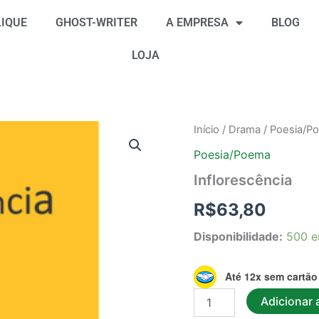
IQUE
GHOST-WRITER
A EMPRESA
BLOG
LOJA
Inflorescência
Início
/
Drama
/
Poesia/P
quantidade
Poesia/Poema
Inflorescência
R$
63,80
Disponibilidade:
500 e
Até 12x sem cartão
Adicionar 