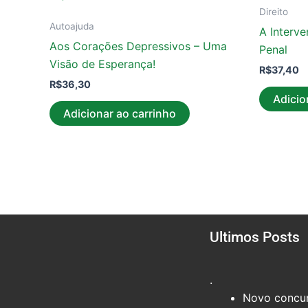
Direito
Autoajuda
A Interv
Aos Corações Depressivos – Uma
Penal
Visão de Esperança!
R$
37,40
R$
36,30
Adicio
Adicionar ao carrinho
Ultimos Posts
.
Novo concur