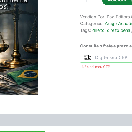
Vendido Por: Pod Editora
Categorias:
Artigo Acadê
Tags:
direito
,
direito penal
Consulte o frete e prazo 
Não sei meu CEP
ÃO
Avaliações (0)