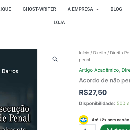
IQUE
GHOST-WRITER
A EMPRESA
BLOG
LOJA
Acordo
Início
/
Direito
/
Direito Pe
de
penal
não
persecução
Artigo Acadêmico
,
Dir
penal
Acordo de não per
e
seletividade
R$
27,50
penal
quantidade
Disponibilidade:
500 e
Até 12x sem cartão
Adicionar 