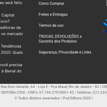
s será feito
Como Comprar
Fretes e Entregas
 Capital
Livro?
Termos de uso
editoras de
e no mercado
TROCAS, DEVOLUÇÕES e
Garantia dos Produtos
 Tendências
e 2025: Quais
Segurança, Privacidade e Links
você precisa
r à Bienal do
| Rua Dom Gerardo, 64 • Loja E • Pça Mauá| Rio de Janeiro • RJ | C
 EDITORA LTDA • CNPJ: 07.743.279/0001-42 | Telefone: (21) 22
© Todos direitos reservados | Pod Editora 2025 |