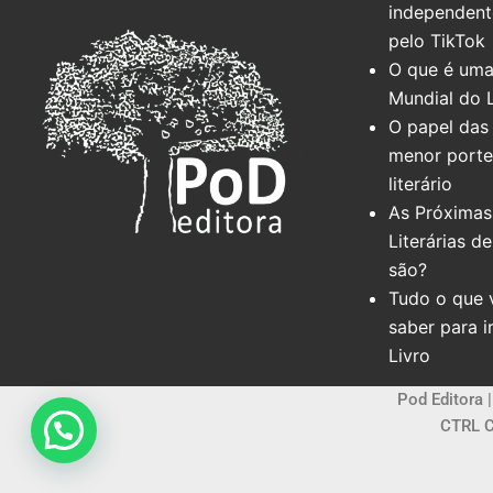
independente
pelo TikTok
O que é uma
Mundial do 
O papel das 
menor port
literário
As Próximas
Literárias d
são?
Tudo o que 
saber para i
Livro
Pod Editora 
CTRL C