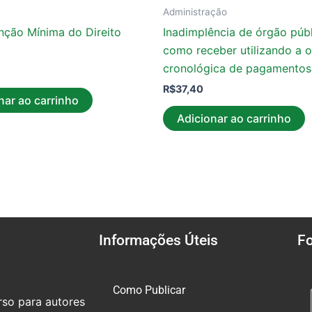
Administração
enção Mínima do Direito
Inadimplência de órgão públ
como receber utilizando a 
cronológica de pagamentos
R$
37,40
nar ao carrinho
Adicionar ao carrinho
Informações Úteis
F
Como Publicar
so para autores