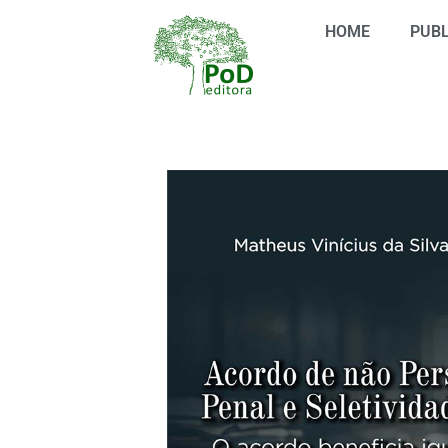
Ir
HOME
PUBL
para
o
conteúdo