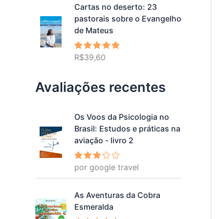
Cartas no deserto: 23
pastorais sobre o Evangelho
de Mateus
R$
39,60
Avaliação
5.00
de 5
Avaliações recentes
Os Voos da Psicologia no
Brasil: Estudos e práticas na
aviação - livro 2
por google travel
Avalia
ção
3
de 5
As Aventuras da Cobra
Esmeralda