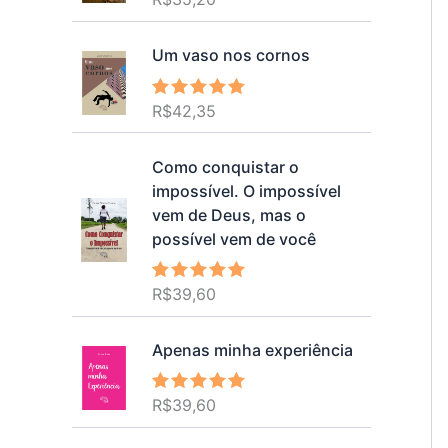
5.00
de 5
Um vaso nos cornos
R$
42,35
Avaliação
5.00
de 5
Como conquistar o
impossível. O impossível
vem de Deus, mas o
possível vem de você
R$
39,60
Avaliação
5.00
de 5
Apenas minha experiência
R$
39,60
Avaliação
5.00
de 5