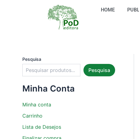
S
Ir
e
HOME
PUBL
para
l
o
e
conteúdo
c
i
o
n
e
u
Pesquisa
m
Pesquisa
a
c
a
Minha Conta
t
e
g
Minha conta
o
r
Carrinho
i
Lista de Desejos
a
Finalizar compra