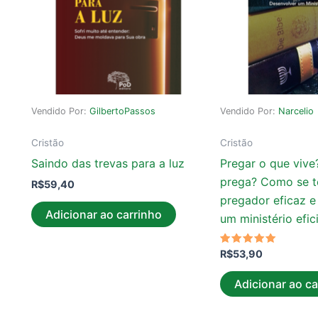
Vendido Por:
GilbertoPassos
Vendido Por:
Narcelio
Cristão
Cristão
Saindo das trevas para a luz
Pregar o que vive
prega? Como se t
R$
59,40
pregador eficaz e
Adicionar ao carrinho
um ministério efic
Avaliação
R$
53,90
5.00
de 5
Adicionar ao ca