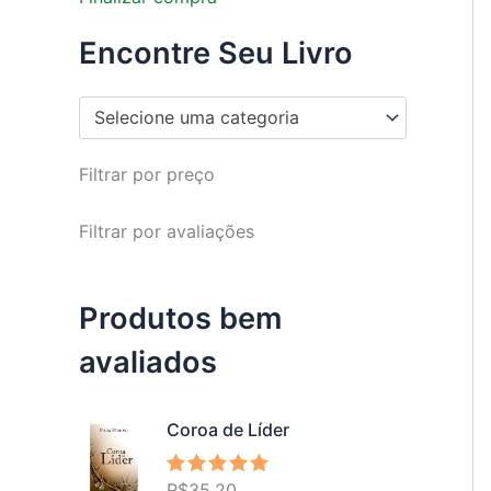
Encontre Seu Livro
Selecione uma categoria
Filtrar por preço
Filtrar por avaliações
Produtos bem
avaliados
Coroa de Líder
R$
35,20
Avaliação