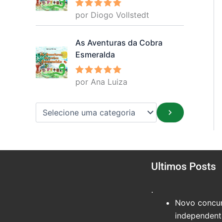
por Diogo Vollstedt
Avaliação
5
de 5
As Aventuras da Cobra
Esmeralda
por Ana Luiza
Avaliação
5
de 5
Ultimos Posts
.
Novo concur
independente