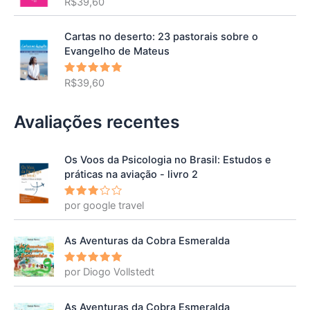
R$
39,60
Avaliação
5.00
de 5
Cartas no deserto: 23 pastorais sobre o
Evangelho de Mateus
R$
39,60
Avaliação
5.00
de 5
Avaliações recentes
Os Voos da Psicologia no Brasil: Estudos e
práticas na aviação - livro 2
por google travel
Avalia
ção
3
de 5
As Aventuras da Cobra Esmeralda
por Diogo Vollstedt
Avaliação
5
de 5
As Aventuras da Cobra Esmeralda