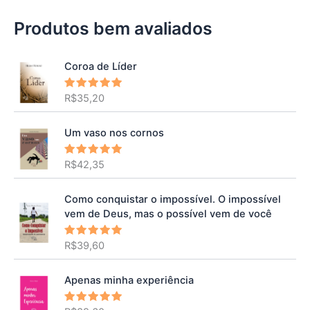
Produtos bem avaliados
Coroa de Líder
R$
35,20
Avaliação
5.00
de 5
Um vaso nos cornos
R$
42,35
Avaliação
5.00
de 5
Como conquistar o impossível. O impossível
vem de Deus, mas o possível vem de você
R$
39,60
Avaliação
5.00
de 5
Apenas minha experiência