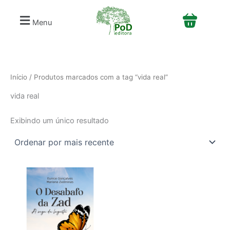
S
Ir
e
para
Menu
l
o
e
conteúdo
c
i
o
n
Início
/ Produtos marcados com a tag “vida real”
e
vida real
u
m
a
Exibindo um único resultado
c
a
t
e
g
o
r
i
a