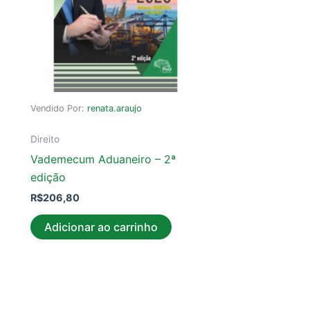
Vendido Por:
renata.araujo
Direito
Vademecum Aduaneiro – 2ª
edição
R$
206,80
Adicionar ao carrinho