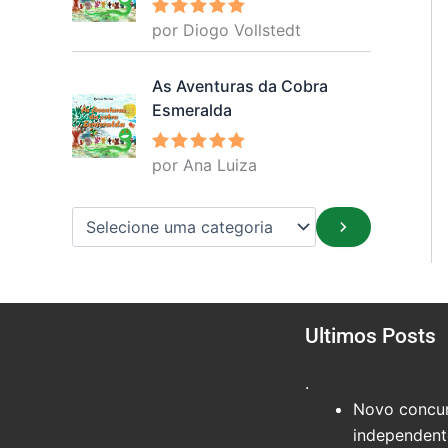
por Diogo Vollstedt
Avaliação
5
de 5
As Aventuras da Cobra
Esmeralda
por Ana Luiza
Avaliação
5
de 5
Ultimos Posts
.
Novo concur
independente