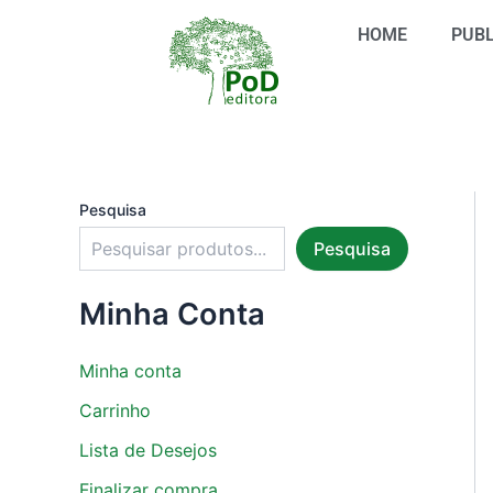
S
Ir
e
HOME
PUBL
para
l
o
e
conteúdo
c
i
o
n
e
u
Pesquisa
m
Pesquisa
a
c
a
Minha Conta
t
e
g
Minha conta
o
r
Carrinho
i
Lista de Desejos
a
Finalizar compra