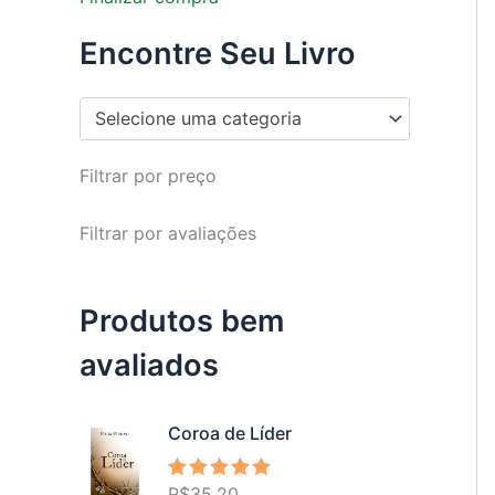
Encontre Seu Livro
Selecione uma categoria
Filtrar por preço
Filtrar por avaliações
Produtos bem
avaliados
Coroa de Líder
R$
35,20
Avaliação