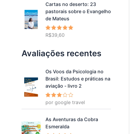
Cartas no deserto: 23
pastorais sobre o Evangelho
de Mateus
R$
39,60
Avaliação
5.00
de 5
Avaliações recentes
Os Voos da Psicologia no
Brasil: Estudos e práticas na
aviação - livro 2
por google travel
Avalia
ção
3
de 5
As Aventuras da Cobra
Esmeralda