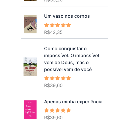
5.00
de 5
Um vaso nos cornos
R$
42,35
Avaliação
5.00
de 5
Como conquistar o
impossível. O impossível
vem de Deus, mas o
possível vem de você
R$
39,60
Avaliação
5.00
de 5
Apenas minha experiência
R$
39,60
Avaliação
5.00
de 5