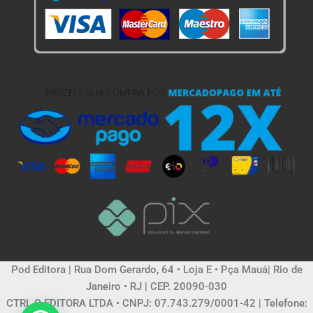
Pod Editora | Rua Dom Gerardo, 64 • Loja E • Pça Mauá| Rio de
Janeiro • RJ | CEP. 20090-030
CTRL C EDITORA LTDA • CNPJ: 07.743.279/0001-42 | Telefone: