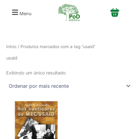
S
Ir
e
para
Menu
l
o
e
conteúdo
c
i
o
n
Início
/ Produtos marcados com a tag “usaid”
e
usaid
u
m
a
Exibindo um único resultado
c
a
t
e
g
o
r
i
a