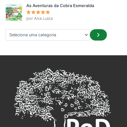
As Aventuras da Cobra Esmeralda
por Ana Luiza
Avaliação
5
de 5