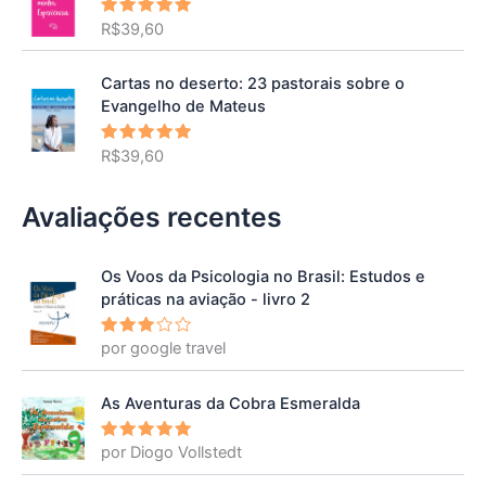
R$
39,60
Avaliação
5.00
de 5
Cartas no deserto: 23 pastorais sobre o
Evangelho de Mateus
R$
39,60
Avaliação
5.00
de 5
Avaliações recentes
Os Voos da Psicologia no Brasil: Estudos e
práticas na aviação - livro 2
por google travel
Avalia
ção
3
de 5
As Aventuras da Cobra Esmeralda
por Diogo Vollstedt
Avaliação
5
de 5