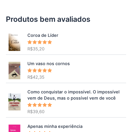
Produtos bem avaliados
Coroa de Líder
R$
35,20
Avaliação
5.00
de 5
Um vaso nos cornos
R$
42,35
Avaliação
5.00
de 5
Como conquistar o impossível. O impossível
vem de Deus, mas o possível vem de você
R$
39,60
Avaliação
5.00
de 5
Apenas minha experiência