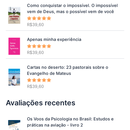
Como conquistar o impossível. O impossível
vem de Deus, mas o possível vem de você
R$
39,60
Avaliação
5.00
de 5
Apenas minha experiência
R$
39,60
Avaliação
5.00
de 5
Cartas no deserto: 23 pastorais sobre o
Evangelho de Mateus
R$
39,60
Avaliação
5.00
de 5
Avaliações recentes
Os Voos da Psicologia no Brasil: Estudos e
práticas na aviação - livro 2