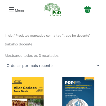
Classificado
S
Ir
por
e
mais
para
Menu
recente
l
o
e
conteúdo
c
i
o
n
Início
/ Produtos marcados com a tag “trabalho docente”
e
trabalho docente
u
m
a
Mostrando todos os 3 resultados
c
a
t
e
g
o
r
i
a