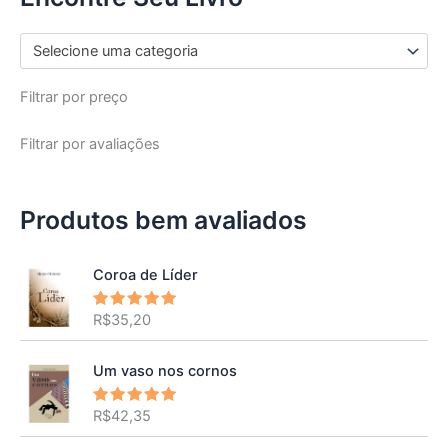
Selecione uma categoria
Filtrar por preço
Filtrar por avaliações
Produtos bem avaliados
Coroa de Líder
R$
35,20
Avaliação
5.00
de 5
Um vaso nos cornos
R$
42,35
Avaliação
5.00
de 5