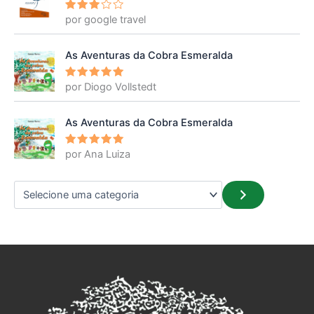
por google travel
Avalia
ção
3
de 5
As Aventuras da Cobra Esmeralda
por Diogo Vollstedt
Avaliação
5
de 5
As Aventuras da Cobra Esmeralda
por Ana Luiza
Avaliação
5
de 5