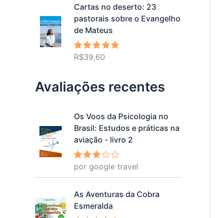
Cartas no deserto: 23
pastorais sobre o Evangelho
de Mateus
R$
39,60
Avaliação
5.00
de 5
Avaliações recentes
Os Voos da Psicologia no
Brasil: Estudos e práticas na
aviação - livro 2
por google travel
Avalia
ção
3
de 5
As Aventuras da Cobra
Esmeralda