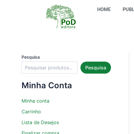
S
Ir
e
HOME
PUBL
para
l
o
e
conteúdo
c
i
o
n
e
u
Pesquisa
m
Pesquisa
a
c
a
Minha Conta
t
e
g
Minha conta
o
r
Carrinho
i
Lista de Desejos
a
Finalizar compra