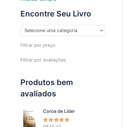
Encontre Seu Livro
Selecione uma categoria
Filtrar por preço
Filtrar por avaliações
Produtos bem
avaliados
Coroa de Líder
R$
35,20
Avaliação