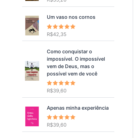
5.00
de 5
Um vaso nos cornos
R$
42,35
Avaliação
5.00
de 5
Como conquistar o
impossível. O impossível
vem de Deus, mas o
possível vem de você
R$
39,60
Avaliação
5.00
de 5
Apenas minha experiência
R$
39,60
Avaliação
5.00
de 5