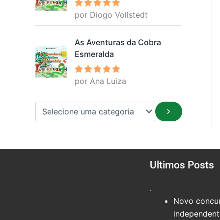
por Diogo Vollstedt
Avaliação
5
de 5
As Aventuras da Cobra
Esmeralda
por Ana Luiza
Avaliação
5
de 5
Ultimos Posts
.
Novo concur
independente