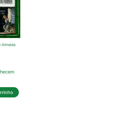
 Almeida
lhecem
rrinho