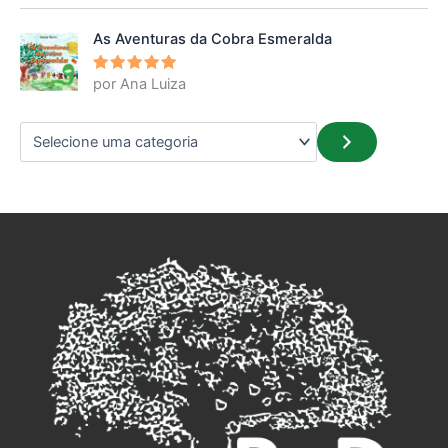
5
de 5
As Aventuras da Cobra Esmeralda
por Ana Luiza
Avaliação
5
de 5