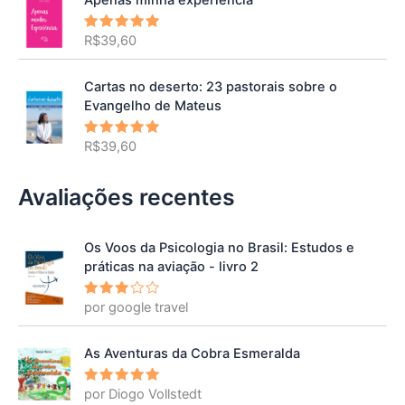
R$
39,60
Avaliação
5.00
de 5
Cartas no deserto: 23 pastorais sobre o
Evangelho de Mateus
R$
39,60
Avaliação
5.00
de 5
Avaliações recentes
Os Voos da Psicologia no Brasil: Estudos e
práticas na aviação - livro 2
por google travel
Avalia
ção
3
de 5
As Aventuras da Cobra Esmeralda
por Diogo Vollstedt
Avaliação