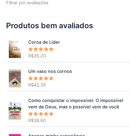
Filtrar por avaliações
Produtos bem avaliados
Coroa de Líder
R$
35,20
Avaliação
5.00
de 5
Um vaso nos cornos
R$
42,35
Avaliação
5.00
de 5
Como conquistar o impossível. O impossível
vem de Deus, mas o possível vem de você
R$
39,60
Avaliação
5.00
de 5
Apenas minha experiência