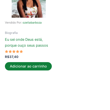
Vendido Por:
ozeliabarboza
Biografia
Eu sei onde Deus está,
porque ouço seus passos
Avaliação
R$
37,40
5.00
de 5
Adicionar ao carrinho