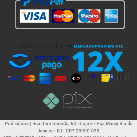
Pod Editora | Rua Dom Gerardo, 64 • Loja E • Pça Mauá| Rio de
Janeiro • RJ | CEP. 20090-030