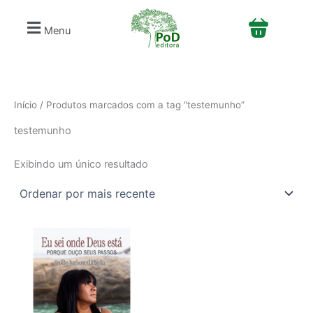
S
Ir
e
para
Menu
l
o
e
conteúdo
c
i
o
n
Início
/ Produtos marcados com a tag “testemunho”
e
testemunho
u
m
a
Exibindo um único resultado
c
a
t
e
g
o
r
i
a