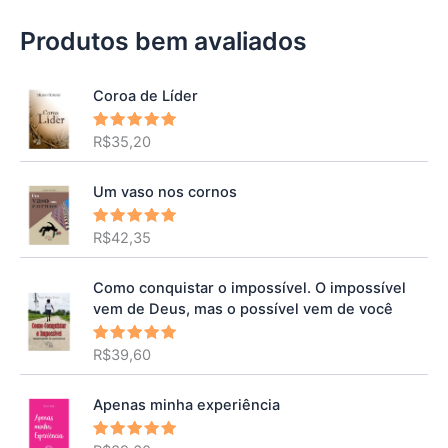
Produtos bem avaliados
Coroa de Líder
R$
35,20
Avaliação
5.00
de 5
Um vaso nos cornos
R$
42,35
Avaliação
5.00
de 5
Como conquistar o impossível. O impossível
vem de Deus, mas o possível vem de você
R$
39,60
Avaliação
5.00
de 5
Apenas minha experiência