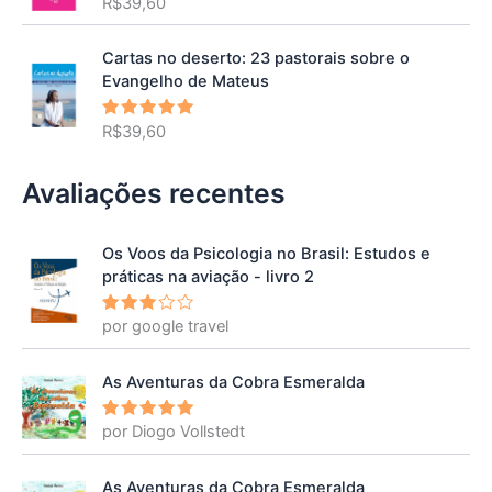
R$
39,60
Avaliação
5.00
de 5
Cartas no deserto: 23 pastorais sobre o
Evangelho de Mateus
R$
39,60
Avaliação
5.00
de 5
Avaliações recentes
Os Voos da Psicologia no Brasil: Estudos e
práticas na aviação - livro 2
por google travel
Avalia
ção
3
de 5
As Aventuras da Cobra Esmeralda
por Diogo Vollstedt
Avaliação
5
de 5
As Aventuras da Cobra Esmeralda