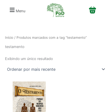
S
Ir
e
para
Menu
l
o
e
conteúdo
c
i
o
n
Início
/ Produtos marcados com a tag “testamento”
e
testamento
u
m
a
Exibindo um único resultado
c
a
t
e
g
o
r
i
a