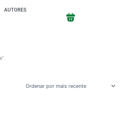
AUTORES
s”