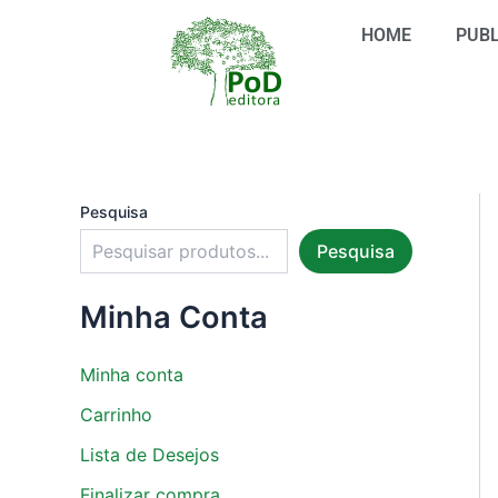
S
Ir
e
HOME
PUBL
para
l
o
e
conteúdo
c
i
o
n
e
u
Pesquisa
m
Pesquisa
a
c
a
Minha Conta
t
e
g
Minha conta
o
r
Carrinho
i
Lista de Desejos
a
Finalizar compra