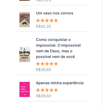
5.00
de 5
Um vaso nos cornos
R$
42,35
Avaliação
5.00
de 5
Como conquistar o
impossível. O impossível
vem de Deus, mas o
possível vem de você
R$
39,60
Avaliação
5.00
de 5
Apenas minha experiência
R$
39,60
Avaliação
5.00
de 5