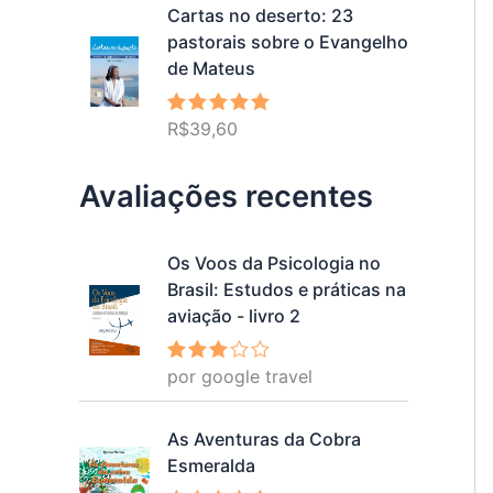
Cartas no deserto: 23
pastorais sobre o Evangelho
de Mateus
R$
39,60
Avaliação
5.00
de 5
Avaliações recentes
Os Voos da Psicologia no
Brasil: Estudos e práticas na
aviação - livro 2
por google travel
Avalia
ção
3
de 5
As Aventuras da Cobra
Esmeralda