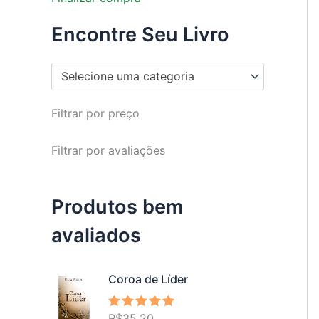
Encontre Seu Livro
Selecione uma categoria
Filtrar por preço
Filtrar por avaliações
Produtos bem
avaliados
Coroa de Líder
R$
35,20
Avaliação