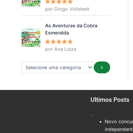
por Diogo Vollstedt
Avaliação
5
de 5
As Aventuras da Cobra
Esmeralda
por Ana Luiza
Avaliação
5
de 5
Ultimos Posts
.
Novo concur
independente