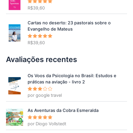
R$
39,60
Avaliação
5.00
de 5
Cartas no deserto: 23 pastorais sobre o
Evangelho de Mateus
R$
39,60
Avaliação
5.00
de 5
Avaliações recentes
Os Voos da Psicologia no Brasil: Estudos e
práticas na aviação - livro 2
por google travel
Avalia
ção
3
de 5
As Aventuras da Cobra Esmeralda
por Diogo Vollstedt
Avaliação
5
de 5