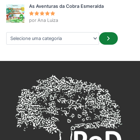
As Aventuras da Cobra Esmeralda
por Ana Luiza
Avaliação
5
de 5