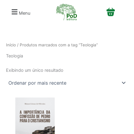
S
Ir
e
para
Menu
l
o
e
conteúdo
c
i
o
n
Início
/ Produtos marcados com a tag “Teologia”
e
Teologia
u
m
a
Exibindo um único resultado
c
a
t
e
g
o
r
i
a