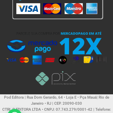
Pod Editora | Rua Dom Gerardo, 64 • Loja E • Pça Mauá| Rio de
Janeiro • RJ | CEP. 20090-030
CTRL C EDITORA LTDA • CNPJ: 07.743.279/0001-42 | Telefone: