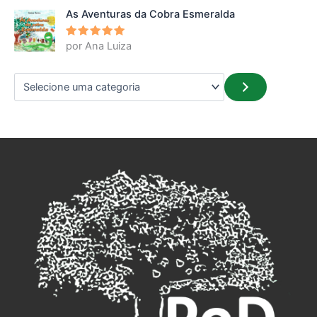
As Aventuras da Cobra Esmeralda
por Ana Luiza
Avaliação
5
de 5