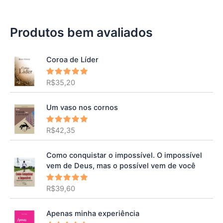
Produtos bem avaliados
Coroa de Líder
R$
35,20
Avaliação
5.00
de 5
Um vaso nos cornos
R$
42,35
Avaliação
5.00
de 5
Como conquistar o impossível. O impossível
vem de Deus, mas o possível vem de você
R$
39,60
Avaliação
5.00
de 5
Apenas minha experiência