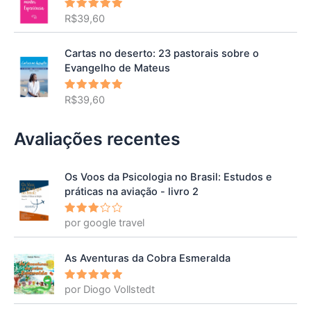
R$
39,60
Avaliação
5.00
de 5
Cartas no deserto: 23 pastorais sobre o
Evangelho de Mateus
R$
39,60
Avaliação
5.00
de 5
Avaliações recentes
Os Voos da Psicologia no Brasil: Estudos e
práticas na aviação - livro 2
por google travel
Avalia
ção
3
de 5
As Aventuras da Cobra Esmeralda
por Diogo Vollstedt
Avaliação
5
de 5