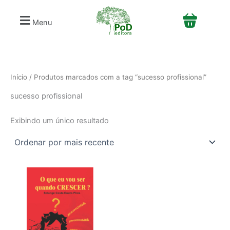
S
Ir
e
para
Menu
l
o
e
conteúdo
c
i
o
n
Início
/ Produtos marcados com a tag “sucesso profissional”
e
sucesso profissional
u
m
a
Exibindo um único resultado
c
a
t
e
g
o
r
i
a