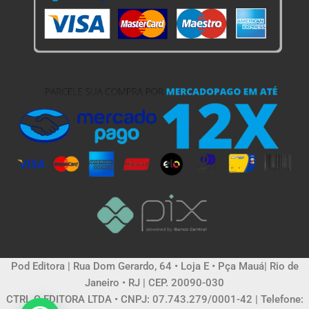
Pod Editora | Rua Dom Gerardo, 64 • Loja E • Pça Mauá| Rio de
Janeiro • RJ | CEP. 20090-030
CTRL C EDITORA LTDA • CNPJ: 07.743.279/0001-42 | Telefone: