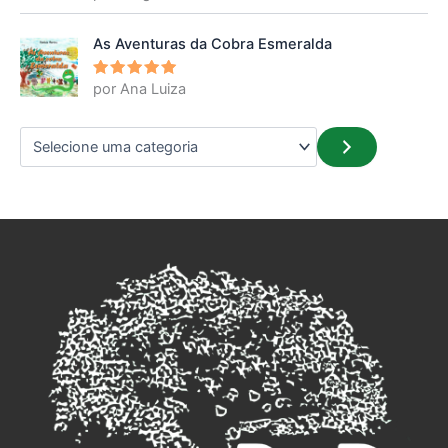
5
de 5
As Aventuras da Cobra Esmeralda
por Ana Luiza
Avaliação
5
de 5