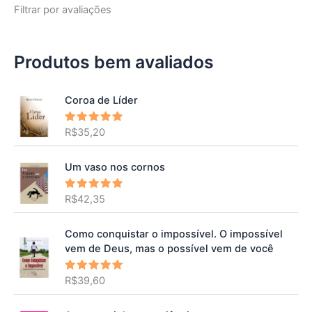
Filtrar por avaliações
Produtos bem avaliados
Coroa de Líder
R$
35,20
Avaliação
5.00
de 5
Um vaso nos cornos
R$
42,35
Avaliação
5.00
de 5
Como conquistar o impossível. O impossível
vem de Deus, mas o possível vem de você
R$
39,60
Avaliação
5.00
de 5