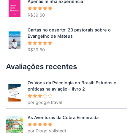
Apenas minha experiência
R$
39,60
Avaliação
5.00
de 5
Cartas no deserto: 23 pastorais sobre o
Evangelho de Mateus
R$
39,60
Avaliação
5.00
de 5
Avaliações recentes
Os Voos da Psicologia no Brasil: Estudos e
práticas na aviação - livro 2
por google travel
Avalia
ção
3
de 5
As Aventuras da Cobra Esmeralda
por Diogo Vollstedt
Avaliação