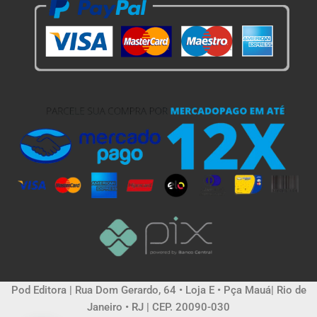
Pod Editora | Rua Dom Gerardo, 64 • Loja E • Pça Mauá| Rio de
Janeiro • RJ | CEP. 20090-030