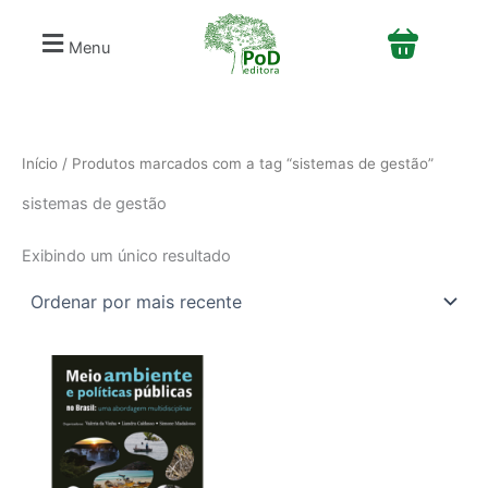
S
Ir
e
para
Menu
l
o
e
conteúdo
c
i
o
n
Início
/ Produtos marcados com a tag “sistemas de gestão”
e
sistemas de gestão
u
m
a
Exibindo um único resultado
c
a
t
e
g
o
r
i
a