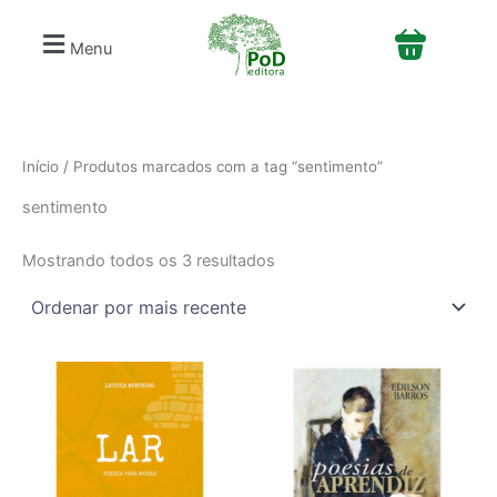
Classificado
S
Ir
por
e
mais
para
Menu
recente
l
o
e
conteúdo
c
i
o
n
Início
/ Produtos marcados com a tag “sentimento”
e
sentimento
u
m
a
Mostrando todos os 3 resultados
c
a
t
e
g
o
r
i
a