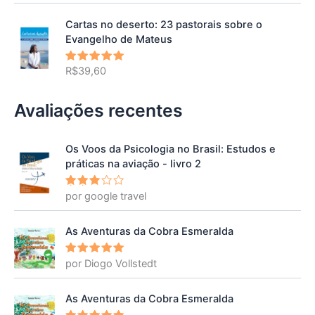
Cartas no deserto: 23 pastorais sobre o
Evangelho de Mateus
R$
39,60
Avaliação
5.00
de 5
Avaliações recentes
Os Voos da Psicologia no Brasil: Estudos e
práticas na aviação - livro 2
por google travel
Avalia
ção
3
de 5
As Aventuras da Cobra Esmeralda
por Diogo Vollstedt
Avaliação
5
de 5
As Aventuras da Cobra Esmeralda