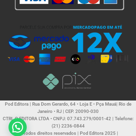
Pod Editora | Rua Dom Gerardo, 64 • Loja E • Pça Mauá| Rio de
Janeiro • RJ | CEP. 20090-030
CTRL C EDITORA LTDA • CNPJ: 07.743.279/0001-42 | Telefone:
(21) 2236-0844
© Todos direitos reservados | Pod Editora 2025 |