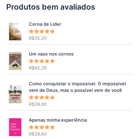
Produtos bem avaliados
Coroa de Líder
R$
35,20
Avaliação
5.00
de 5
Um vaso nos cornos
R$
42,35
Avaliação
5.00
de 5
Como conquistar o impossível. O impossível
vem de Deus, mas o possível vem de você
R$
39,60
Avaliação
5.00
de 5
Apenas minha experiência
R$
39,60
Avaliação
5.00
de 5