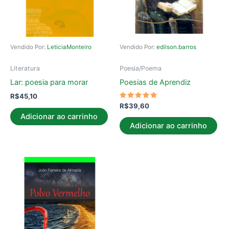
Vendido Por:
LeticiaMonteiro
Vendido Por:
edilson.barros
Literatura
Poesia/Poema
Lar: poesia para morar
Poesias de Aprendiz
R$
45,10
Avaliação
R$
39,60
5.00
Adicionar ao carrinho
de 5
Adicionar ao carrinho