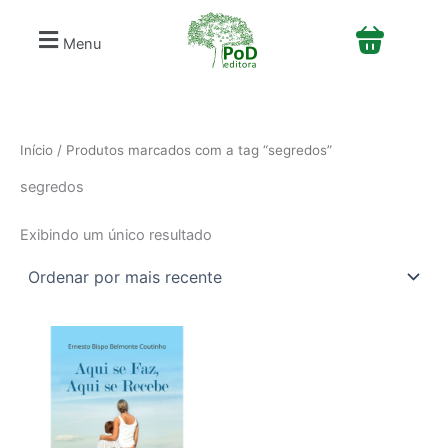
S
Ir
e
para
Menu
l
o
e
conteúdo
c
i
o
n
Início
/ Produtos marcados com a tag “segredos”
e
segredos
u
m
a
Exibindo um único resultado
c
a
t
e
g
o
r
i
a