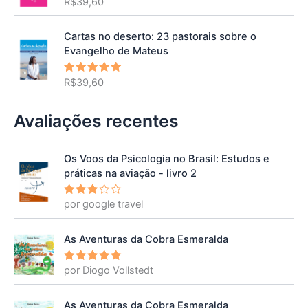
R$
39,60
Avaliação
5.00
de 5
Cartas no deserto: 23 pastorais sobre o
Evangelho de Mateus
R$
39,60
Avaliação
5.00
de 5
Avaliações recentes
Os Voos da Psicologia no Brasil: Estudos e
práticas na aviação - livro 2
por google travel
Avalia
ção
3
de 5
As Aventuras da Cobra Esmeralda
por Diogo Vollstedt
Avaliação
5
de 5
As Aventuras da Cobra Esmeralda