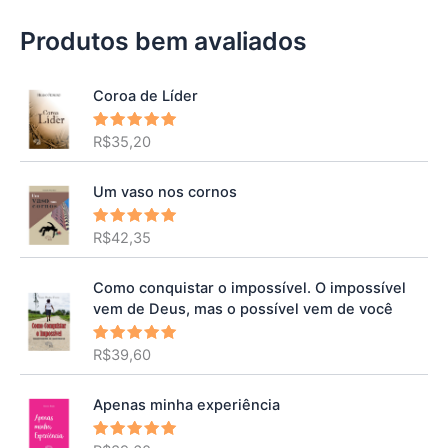
Produtos bem avaliados
Coroa de Líder
R$
35,20
Avaliação
5.00
de 5
Um vaso nos cornos
R$
42,35
Avaliação
5.00
de 5
Como conquistar o impossível. O impossível
vem de Deus, mas o possível vem de você
R$
39,60
Avaliação
5.00
de 5
Apenas minha experiência