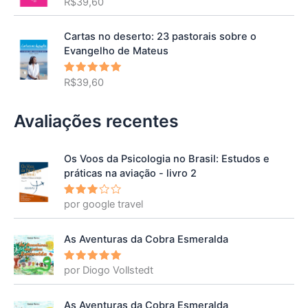
R$
39,60
Avaliação
5.00
de 5
Cartas no deserto: 23 pastorais sobre o
Evangelho de Mateus
R$
39,60
Avaliação
5.00
de 5
Avaliações recentes
Os Voos da Psicologia no Brasil: Estudos e
práticas na aviação - livro 2
por google travel
Avalia
ção
3
de 5
As Aventuras da Cobra Esmeralda
por Diogo Vollstedt
Avaliação
5
de 5
As Aventuras da Cobra Esmeralda