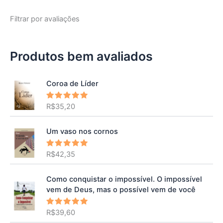
Filtrar por avaliações
Produtos bem avaliados
Coroa de Líder
R$
35,20
Avaliação
5.00
de 5
Um vaso nos cornos
R$
42,35
Avaliação
5.00
de 5
Como conquistar o impossível. O impossível
vem de Deus, mas o possível vem de você
R$
39,60
Avaliação
5.00
de 5