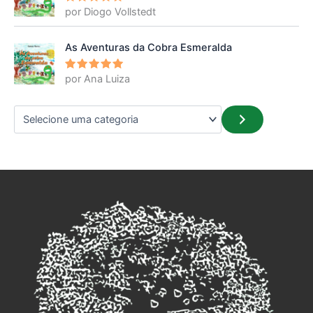
por Diogo Vollstedt
Avaliação
5
de 5
As Aventuras da Cobra Esmeralda
por Ana Luiza
Avaliação
5
de 5