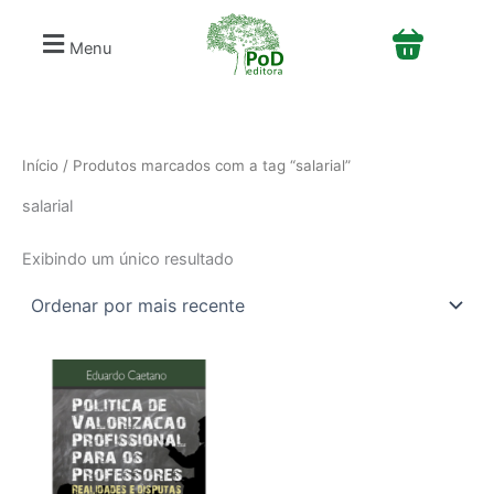
S
Ir
e
para
Menu
l
o
e
conteúdo
c
i
o
n
Início
/ Produtos marcados com a tag “salarial”
e
salarial
u
m
a
Exibindo um único resultado
c
a
t
e
g
o
r
i
a