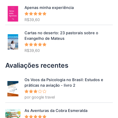
Apenas minha experiência
R$
39,60
Avaliação
5.00
de 5
Cartas no deserto: 23 pastorais sobre o
Evangelho de Mateus
R$
39,60
Avaliação
5.00
de 5
Avaliações recentes
Os Voos da Psicologia no Brasil: Estudos e
práticas na aviação - livro 2
por google travel
Avalia
ção
3
de 5
As Aventuras da Cobra Esmeralda