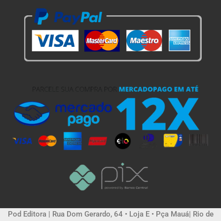
Pod Editora | Rua Dom Gerardo, 64 • Loja E • Pça Mauá| Rio de