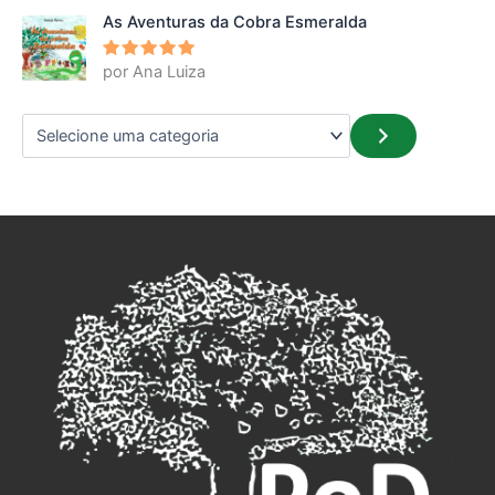
As Aventuras da Cobra Esmeralda
por Ana Luiza
Avaliação
5
de 5