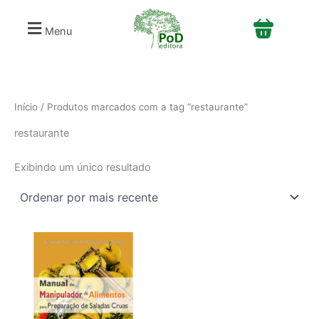
S
Ir
e
para
Menu
l
o
e
conteúdo
c
i
o
n
Início
/ Produtos marcados com a tag “restaurante”
e
restaurante
u
m
a
Exibindo um único resultado
c
a
t
e
g
o
r
i
a