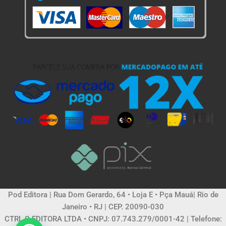
Pod Editora | Rua Dom Gerardo, 64 • Loja E • Pça Mauá| Rio de
Janeiro • RJ | CEP. 20090-030
CTRL C EDITORA LTDA • CNPJ: 07.743.279/0001-42 | Telefone: