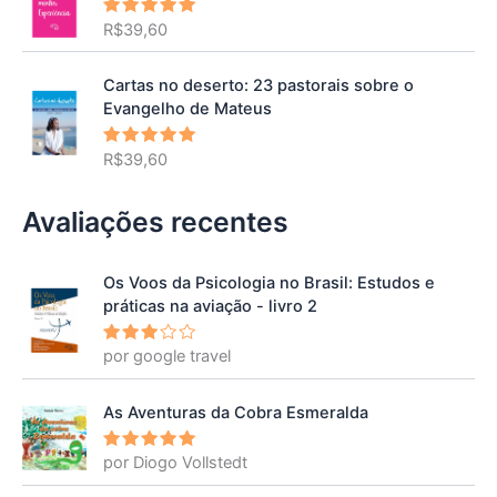
R$
39,60
Avaliação
5.00
de 5
Cartas no deserto: 23 pastorais sobre o
Evangelho de Mateus
R$
39,60
Avaliação
5.00
de 5
Avaliações recentes
Os Voos da Psicologia no Brasil: Estudos e
práticas na aviação - livro 2
por google travel
Avalia
ção
3
de 5
As Aventuras da Cobra Esmeralda
por Diogo Vollstedt
Avaliação
5
de 5