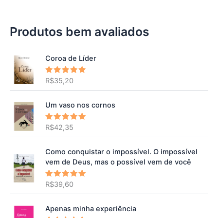
Produtos bem avaliados
Coroa de Líder
R$
35,20
Avaliação
5.00
de 5
Um vaso nos cornos
R$
42,35
Avaliação
5.00
de 5
Como conquistar o impossível. O impossível
vem de Deus, mas o possível vem de você
R$
39,60
Avaliação
5.00
de 5
Apenas minha experiência