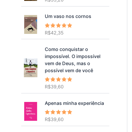
5.00
de 5
Um vaso nos cornos
R$
42,35
Avaliação
5.00
de 5
Como conquistar o
impossível. O impossível
vem de Deus, mas o
possível vem de você
R$
39,60
Avaliação
5.00
de 5
Apenas minha experiência
R$
39,60
Avaliação
5.00
de 5