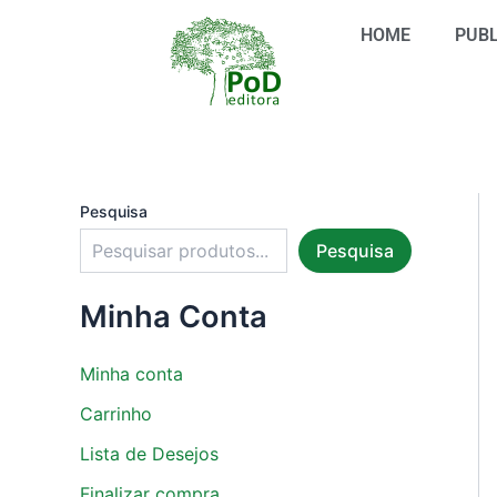
S
Ir
e
HOME
PUBL
para
l
o
e
conteúdo
c
i
o
n
e
u
Pesquisa
m
Pesquisa
a
c
a
Minha Conta
t
e
g
Minha conta
o
r
Carrinho
i
Lista de Desejos
a
Finalizar compra