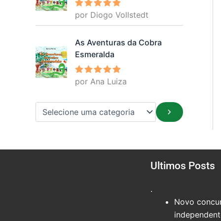
por Diogo Vollstedt
Avaliação
5
de 5
As Aventuras da Cobra
Esmeralda
por Ana Luiza
Avaliação
5
de 5
Ultimos Posts
.
Novo concur
independente