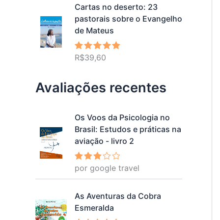
Cartas no deserto: 23
pastorais sobre o Evangelho
de Mateus
R$
39,60
Avaliação
5.00
de 5
Avaliações recentes
Os Voos da Psicologia no
Brasil: Estudos e práticas na
aviação - livro 2
por google travel
Avalia
ção
3
de 5
As Aventuras da Cobra
Esmeralda