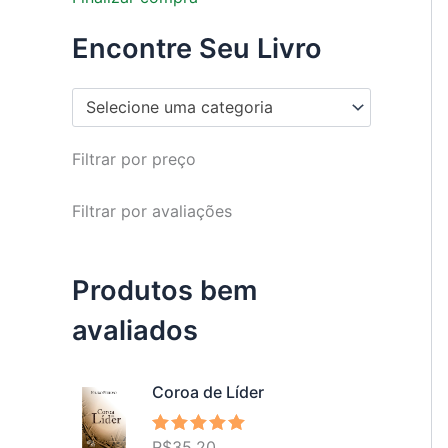
Encontre Seu Livro
Selecione uma categoria
Filtrar por preço
Filtrar por avaliações
Produtos bem
avaliados
Coroa de Líder
R$
35,20
Avaliação