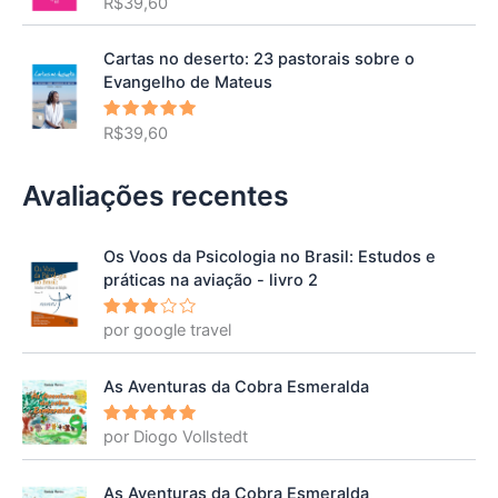
R$
39,60
Avaliação
5.00
de 5
Cartas no deserto: 23 pastorais sobre o
Evangelho de Mateus
R$
39,60
Avaliação
5.00
de 5
Avaliações recentes
Os Voos da Psicologia no Brasil: Estudos e
práticas na aviação - livro 2
por google travel
Avalia
ção
3
de 5
As Aventuras da Cobra Esmeralda
por Diogo Vollstedt
Avaliação
5
de 5
As Aventuras da Cobra Esmeralda