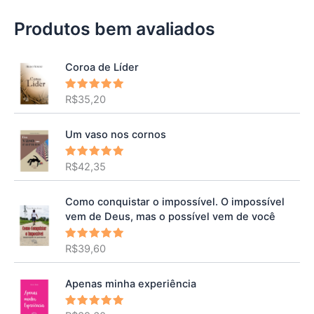
Produtos bem avaliados
Coroa de Líder
R$
35,20
Avaliação
5.00
de 5
Um vaso nos cornos
R$
42,35
Avaliação
5.00
de 5
Como conquistar o impossível. O impossível
vem de Deus, mas o possível vem de você
R$
39,60
Avaliação
5.00
de 5
Apenas minha experiência