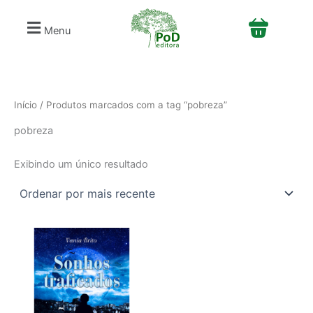
S
Ir
e
para
Menu
l
o
e
conteúdo
c
i
o
n
Início
/ Produtos marcados com a tag “pobreza”
e
pobreza
u
m
a
Exibindo um único resultado
c
a
t
e
g
o
r
i
a