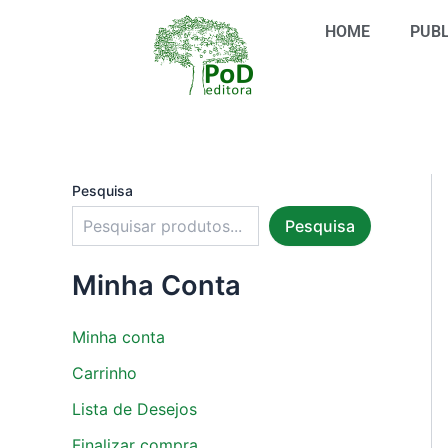
S
Ir
e
HOME
PUBL
para
l
o
e
conteúdo
c
i
o
n
e
u
Pesquisa
m
Pesquisa
a
c
a
Minha Conta
t
e
g
Minha conta
o
r
Carrinho
i
Lista de Desejos
a
Finalizar compra