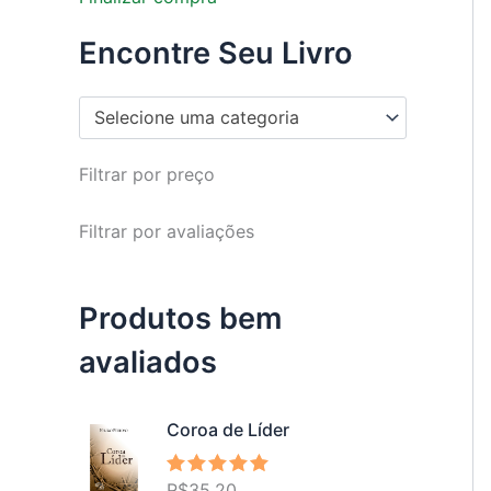
Encontre Seu Livro
Selecione uma categoria
Filtrar por preço
Filtrar por avaliações
Produtos bem
avaliados
Coroa de Líder
R$
35,20
Avaliação