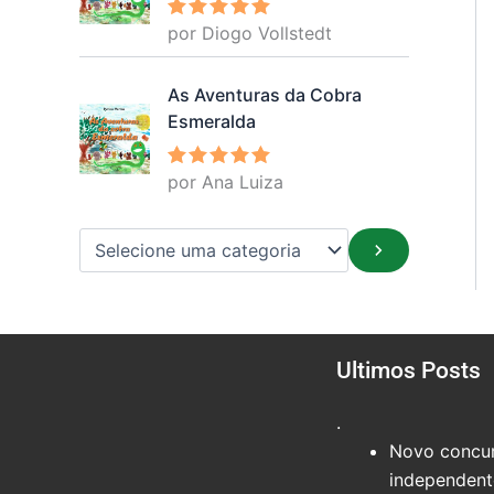
por Diogo Vollstedt
Avaliação
5
de 5
As Aventuras da Cobra
Esmeralda
por Ana Luiza
Avaliação
5
de 5
Ultimos Posts
.
Novo concur
independente