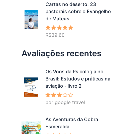
Cartas no deserto: 23
pastorais sobre o Evangelho
de Mateus
R$
39,60
Avaliação
5.00
de 5
Avaliações recentes
Os Voos da Psicologia no
Brasil: Estudos e práticas na
aviação - livro 2
por google travel
Avalia
ção
3
de 5
As Aventuras da Cobra
Esmeralda