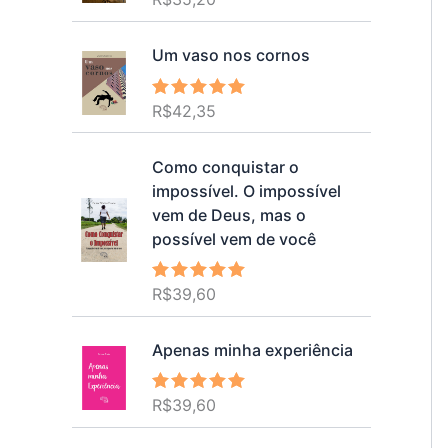
5.00
de 5
Um vaso nos cornos
R$
42,35
Avaliação
5.00
de 5
Como conquistar o
impossível. O impossível
vem de Deus, mas o
possível vem de você
R$
39,60
Avaliação
5.00
de 5
Apenas minha experiência
R$
39,60
Avaliação
5.00
de 5