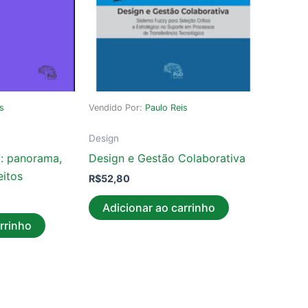
is
Vendido Por:
Paulo Reis
Design
 : panorama,
Design e Gestão Colaborativa
eitos
R$
52,80
Adicionar ao carrinho
rrinho