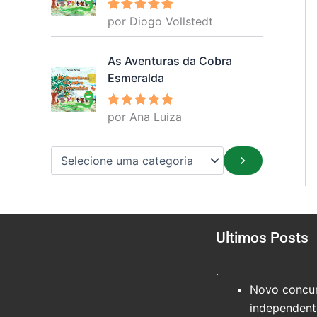
por Diogo Vollstedt
Avaliação
5
de 5
As Aventuras da Cobra
Esmeralda
por Ana Luiza
Avaliação
5
de 5
Ultimos Posts
.
Novo concur
independente