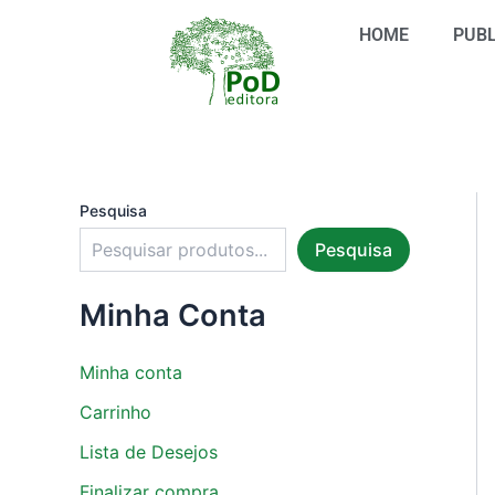
S
Ir
e
HOME
PUBL
para
l
o
e
conteúdo
c
i
o
n
e
u
Pesquisa
m
Pesquisa
a
c
a
Minha Conta
t
e
g
Minha conta
o
r
Carrinho
i
Lista de Desejos
a
Finalizar compra