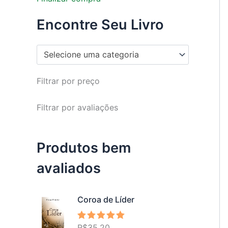
Encontre Seu Livro
Selecione uma categoria
Filtrar por preço
Filtrar por avaliações
Produtos bem
avaliados
Coroa de Líder
R$
35,20
Avaliação