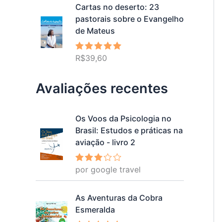
Cartas no deserto: 23
pastorais sobre o Evangelho
de Mateus
R$
39,60
Avaliação
5.00
de 5
Avaliações recentes
Os Voos da Psicologia no
Brasil: Estudos e práticas na
aviação - livro 2
por google travel
Avalia
ção
3
de 5
As Aventuras da Cobra
Esmeralda