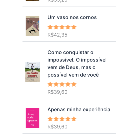
5.00
de 5
Um vaso nos cornos
R$
42,35
Avaliação
5.00
de 5
Como conquistar o
impossível. O impossível
vem de Deus, mas o
possível vem de você
R$
39,60
Avaliação
5.00
de 5
Apenas minha experiência
R$
39,60
Avaliação
5.00
de 5