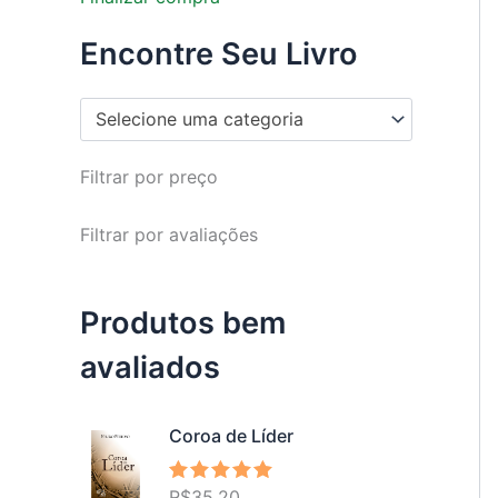
Encontre Seu Livro
Selecione uma categoria
Filtrar por preço
Filtrar por avaliações
Produtos bem
avaliados
Coroa de Líder
R$
35,20
Avaliação