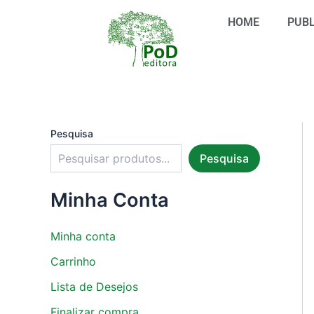
S
Ir
e
HOME
PUBL
para
l
o
e
conteúdo
c
i
o
n
e
u
Pesquisa
m
Pesquisa
a
c
a
Minha Conta
t
e
g
Minha conta
o
r
Carrinho
i
Lista de Desejos
a
Finalizar compra