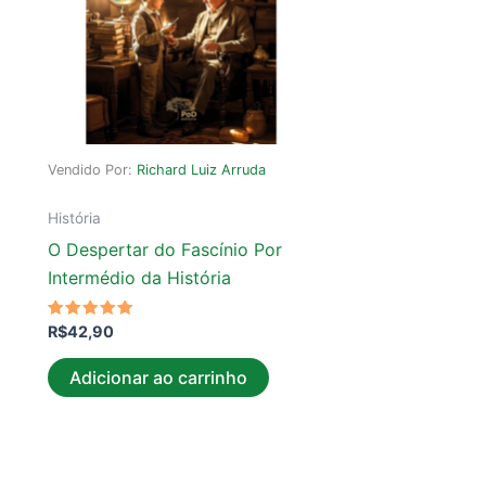
Vendido Por:
Richard Luiz Arruda
História
O Despertar do Fascínio Por
Intermédio da História
Avaliação
R$
42,90
5.00
de 5
Adicionar ao carrinho