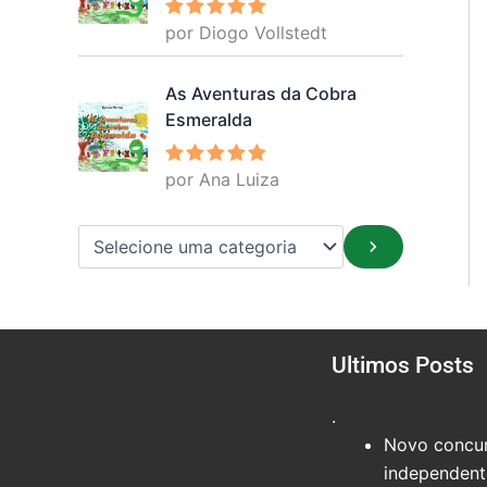
por Diogo Vollstedt
Avaliação
5
de 5
As Aventuras da Cobra
Esmeralda
por Ana Luiza
Avaliação
5
de 5
Ultimos Posts
.
Novo concur
independente