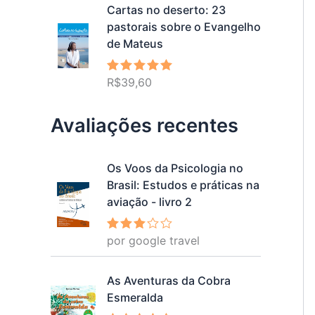
Cartas no deserto: 23
pastorais sobre o Evangelho
de Mateus
R$
39,60
Avaliação
5.00
de 5
Avaliações recentes
Os Voos da Psicologia no
Brasil: Estudos e práticas na
aviação - livro 2
por google travel
Avalia
ção
3
de 5
As Aventuras da Cobra
Esmeralda