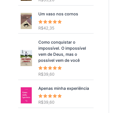
5.00
de 5
Um vaso nos cornos
R$
42,35
Avaliação
5.00
de 5
Como conquistar o
impossível. O impossível
vem de Deus, mas o
possível vem de você
R$
39,60
Avaliação
5.00
de 5
Apenas minha experiência
R$
39,60
Avaliação
5.00
de 5