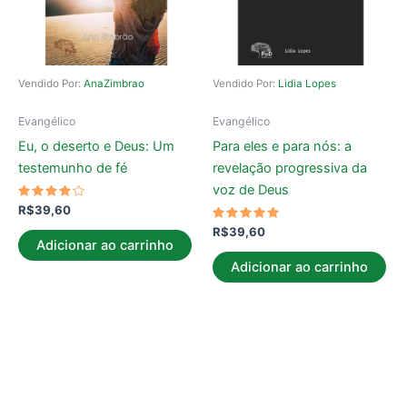
Vendido Por:
AnaZimbrao
Vendido Por:
Lidia Lopes
Evangélico
Evangélico
Eu, o deserto e Deus: Um
Para eles e para nós: a
testemunho de fé
revelação progressiva da
voz de Deus
Avaliação
R$
39,60
4.00
de 5
Avaliação
R$
39,60
5.00
Adicionar ao carrinho
de 5
Adicionar ao carrinho