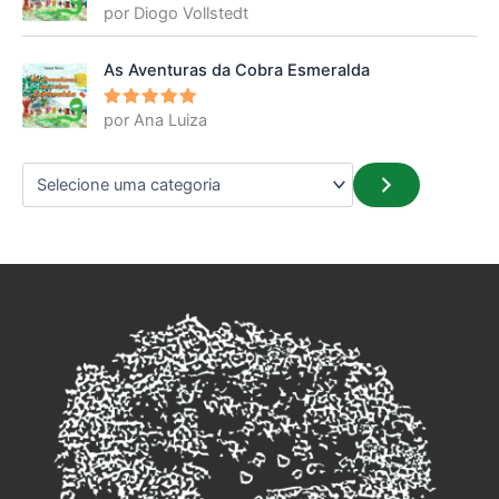
por Diogo Vollstedt
Avaliação
5
de 5
As Aventuras da Cobra Esmeralda
por Ana Luiza
Avaliação
5
de 5