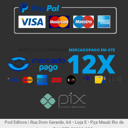
Pod Editora | Rua Dom Gerardo, 64 • Loja E • Pça Mauá| Rio de