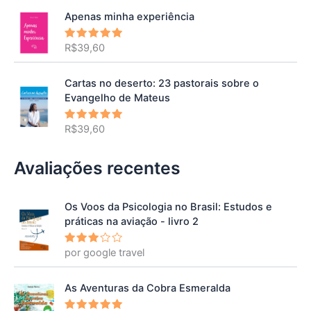
Apenas minha experiência
R$
39,60
Avaliação
5.00
de 5
Cartas no deserto: 23 pastorais sobre o
Evangelho de Mateus
R$
39,60
Avaliação
5.00
de 5
Avaliações recentes
Os Voos da Psicologia no Brasil: Estudos e
práticas na aviação - livro 2
por google travel
Avalia
ção
3
de 5
As Aventuras da Cobra Esmeralda