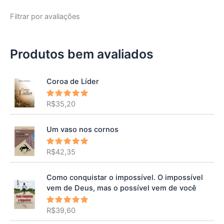
Filtrar por avaliações
Produtos bem avaliados
Coroa de Líder
R$
35,20
Avaliação
5.00
de 5
Um vaso nos cornos
R$
42,35
Avaliação
5.00
de 5
Como conquistar o impossível. O impossível
vem de Deus, mas o possível vem de você
R$
39,60
Avaliação
5.00
de 5