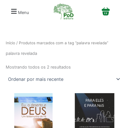
Classificado
S
Ir
por
e
mais
para
Menu
recente
l
o
e
conteúdo
c
i
o
n
Início
/ Produtos marcados com a tag “palavra revelada”
e
palavra revelada
u
m
a
Mostrando todos os 2 resultados
c
a
t
e
g
o
r
i
a