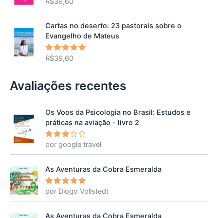
R$
39,60
Avaliação
5.00
de 5
Cartas no deserto: 23 pastorais sobre o
Evangelho de Mateus
R$
39,60
Avaliação
5.00
de 5
Avaliações recentes
Os Voos da Psicologia no Brasil: Estudos e
práticas na aviação - livro 2
por google travel
Avalia
ção
3
de 5
As Aventuras da Cobra Esmeralda
por Diogo Vollstedt
Avaliação
5
de 5
As Aventuras da Cobra Esmeralda