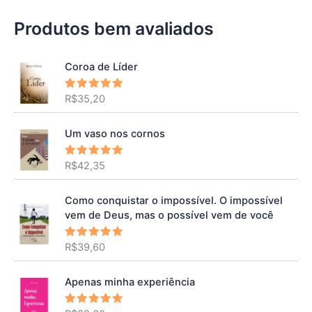
Produtos bem avaliados
Coroa de Líder
R$
35,20
Avaliação
5.00
de 5
Um vaso nos cornos
R$
42,35
Avaliação
5.00
de 5
Como conquistar o impossível. O impossível
vem de Deus, mas o possível vem de você
R$
39,60
Avaliação
5.00
de 5
Apenas minha experiência