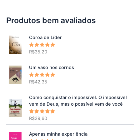
Produtos bem avaliados
Coroa de Líder
R$
35,20
Avaliação
5.00
de 5
Um vaso nos cornos
R$
42,35
Avaliação
5.00
de 5
Como conquistar o impossível. O impossível
vem de Deus, mas o possível vem de você
R$
39,60
Avaliação
5.00
de 5
Apenas minha experiência