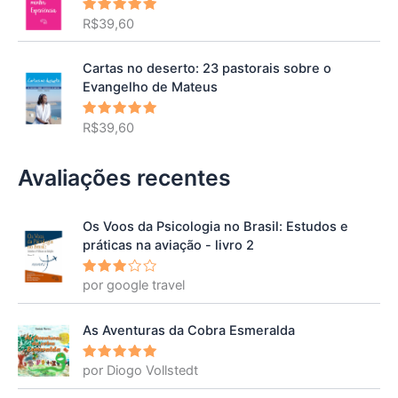
R$
39,60
Avaliação
5.00
de 5
Cartas no deserto: 23 pastorais sobre o
Evangelho de Mateus
R$
39,60
Avaliação
5.00
de 5
Avaliações recentes
Os Voos da Psicologia no Brasil: Estudos e
práticas na aviação - livro 2
por google travel
Avalia
ção
3
de 5
As Aventuras da Cobra Esmeralda
por Diogo Vollstedt
Avaliação
5
de 5