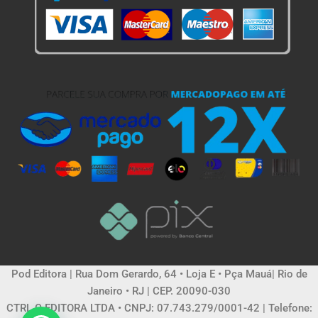
Pod Editora | Rua Dom Gerardo, 64 • Loja E • Pça Mauá| Rio de
Janeiro • RJ | CEP. 20090-030
CTRL C EDITORA LTDA • CNPJ: 07.743.279/0001-42 | Telefone: