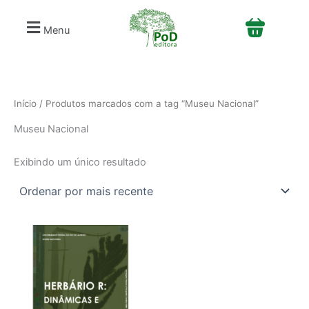
S
Ir
e
para
Menu
l
o
e
conteúdo
c
i
o
n
Início
/ Produtos marcados com a tag “Museu Nacional”
e
Museu Nacional
u
m
a
Exibindo um único resultado
c
a
t
e
g
o
r
i
a