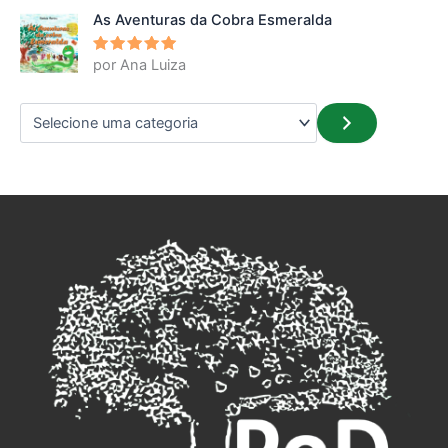
As Aventuras da Cobra Esmeralda
por Ana Luiza
Avaliação
5
de 5